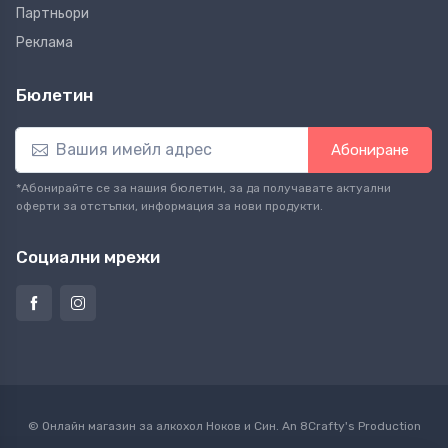
Партньори
Реклама
Бюлетин
Абониране
*Абонирайте се за нашия бюлетин, за да получавате актуални
оферти за отстъпки, информация за нови продукти.
Социални мрежи
© Онлайн магазин за алкохол Ноков и Син. An
8Crafty
's Production