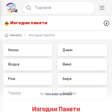
Изгодни пакети
Начало
Изгодни пакети
Уиски
Джин
Водка
Вино
Ром
Бира
Текила
Бърбън
покажи всички
Бренди
Ракия
Изгодни Пакети