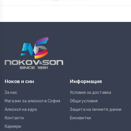
Ликьор
Узо
Безалкохолни напитки
Миниатюри
Ноков и син
Информация
За нас
Условия за доставка
Магазин за алкохол в София
Общи условия
Алкохол на едро
Защита на личните данни
Контакти
Бисквитки
Кариери