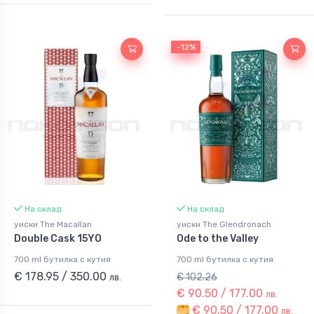
-12%
-12%
На склад
На склад
уиски The Macallan
уиски The Glendronach
Double Cask 15YO
Ode to the Valley
700 ml бутилка с кутия
700 ml бутилка с кутия
€ 178.95 / 350.00
€ 102.26
лв.
€ 90.50 / 177.00
лв.
€ 90.50 / 177.00
лв.