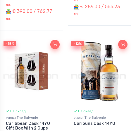
лв.
€ 289.00 / 565.23
€ 390.00 / 762.77
лв.
лв.
-18%
-18%
-12%
-12%
На склад
На склад
уиски The Balvenie
уиски The Balvenie
Caribbean Cask 14YO
Coriouns Cask 14YO
Gift Box With 2 Cups