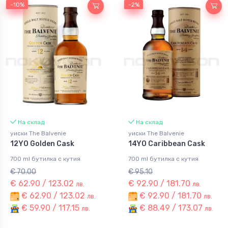
-10%
-10%
-2%
-2%
На склад
На склад
уиски The Balvenie
уиски The Balvenie
12YO Golden Cask
14YO Caribbean Cask
700 ml бутилка с кутия
700 ml бутилка с кутия
€ 70.00
€ 95.10
€ 62.90 / 123.02
€ 92.90 / 181.70
лв.
лв.
€ 62.90 / 123.02
€ 92.90 / 181.70
лв.
лв.
€ 59.90 / 117.15
€ 88.49 / 173.07
лв.
лв.