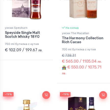
уиски Speyburn
На склад
Speyside Single Malt
уиски The Macallan
Scotch Whisky 18YO
The Harmony Collection
Rich Cacao
750 ml бутилка с кутия
€ 102.09 / 199.67
700 ml бутилка с кутия
лв.
€ 738.31
€ 565.00 / 1105.04
лв.
€ 550.00 / 1075.71
лв.
-19%
-19%
-19%
-19%