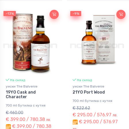
-13%
-13%
-9%
-9%
На склад
На склад
уиски The Balvenie
уиски The Balvenie
19YO Cask and
21YO Port Wood
Character
700 ml бутилка с кутия
700 ml бутилка с кутия
€ 322.62
€ 460.00
€ 295.00 / 576.97
лв.
€ 399.00 / 780.38
лв.
€ 295.00 / 576.97
€ 399.00 / 780.38
лв.