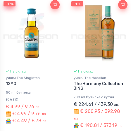
-17%
-17%
-11%
На склад
На склад
уиски The Singleton
уиски The Macallan
12YO
The Harmony Collection
JING
50 ml бутилка
700 ml бутилка с кутия
€ 6.00
€ 224.61 / 439.30
лв.
€ 4.99 / 9.76
лв.
€ 200.93 / 392.98
€ 4.99 / 9.76
лв.
лв.
€ 4.49 / 8.78
лв.
€ 190.81 / 373.19
лв.