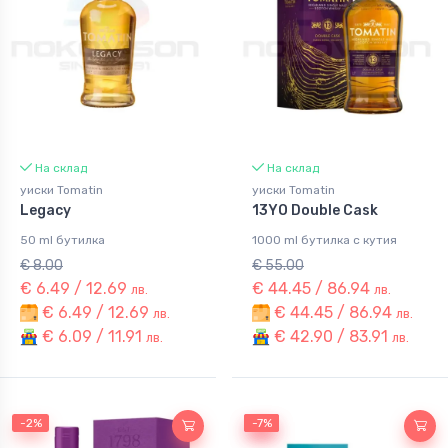
На склад
На склад
уиски Tomatin
уиски Tomatin
Legacy
13YO Double Cask
50 ml бутилка
1000 ml бутилка с кутия
€ 8.00
€ 55.00
€ 6.49 / 12.69
€ 44.45 / 86.94
лв.
лв.
€ 6.49 / 12.69
€ 44.45 / 86.94
лв.
лв.
€ 6.09 / 11.91
€ 42.90 / 83.91
лв.
лв.
-2%
-7%
-7%