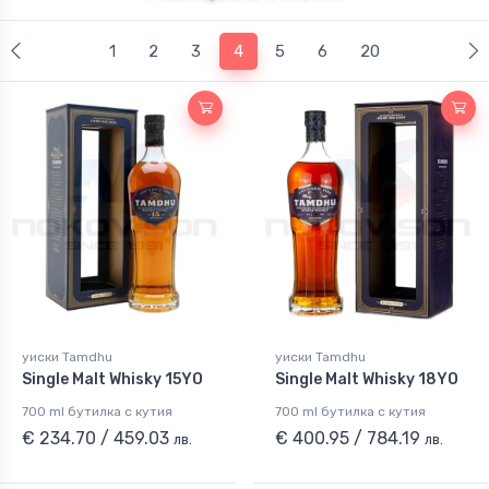
(current)
1
2
3
4
5
6
20
уиски Tamdhu
уиски Tamdhu
Single Malt Whisky 15YO
Single Malt Whisky 18YO
700 ml бутилка с кутия
700 ml бутилка с кутия
€ 234.70 / 459.03
€ 400.95 / 784.19
лв.
лв.