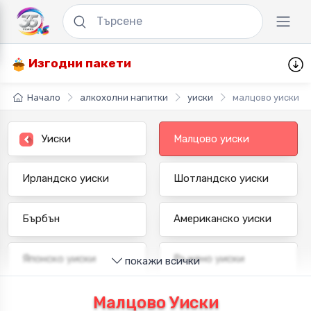
Изгодни пакети
Начало
алкохолни напитки
уиски
малцово уиски
Уиски
Mалцово уиски
Ирландско уиски
Шотландско уиски
Бърбън
Американско уиски
Японско уиски
Ръжено уиски
покажи всички
Blended уиски
Single malt уиски
Малцово Уиски