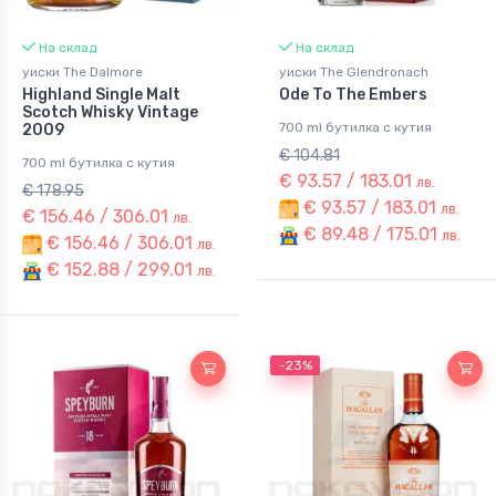
На склад
На склад
уиски The Dalmore
уиски The Glendronach
Highland Single Malt
Ode To The Embers
Scotch Whisky Vintage
700 ml бутилка с кутия
2009
€ 104.81
700 ml бутилка с кутия
€ 93.57 / 183.01
лв.
€ 178.95
€ 93.57 / 183.01
лв.
€ 156.46 / 306.01
лв.
€ 89.48 / 175.01
лв.
€ 156.46 / 306.01
лв.
€ 152.88 / 299.01
лв.
-23%