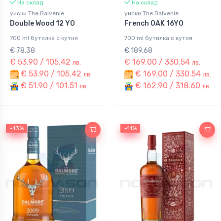
На склад
На склад
уиски The Balvenie
уиски The Balvenie
Double Wood 12 YO
French OAK 16YO
700 ml бутилка с кутия
700 ml бутилка с кутия
€ 78.38
€ 189.68
€ 53.90 / 105.42
€ 169.00 / 330.54
лв.
лв.
€ 53.90 / 105.42
€ 169.00 / 330.54
лв.
лв.
€ 51.90 / 101.51
€ 162.90 / 318.60
лв.
лв.
-13%
-13%
-11%
-11%