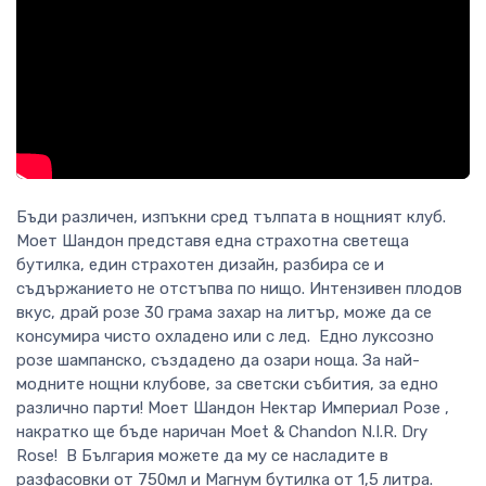
Бъди различен, изпъкни сред тълпата в нощният клуб.
Моет Шандон представя една страхотна светеща
бутилка, един страхотен дизайн, разбира се и
съдържанието не отстъпва по нищо. Интензивен плодов
вкус, драй розе 30 грама захар на литър, може да се
консумира чисто охладено или с лед. Едно луксозно
розе шампанско, създадено да озари ноща. За най-
модните нощни клубове, за светски събития, за едно
различно парти! Моет Шандон Нектар Империал Розе ,
накратко ще бъде наричан Moet & Chandon N.I.R. Dry
Rose! В България можете да му се насладите в
разфасовки от 750мл и Магнум бутилка от 1,5 литра.