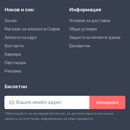
Ноков и син
Информация
За нас
Условия за доставка
Магазин за алкохол в София
Общи условия
Алкохол на едро
Защита на личните данни
Контакти
Бисквитки
Кариери
Партньори
Реклама
Бюлетин
Абониране
*Абонирайте се за нашия бюлетин, за да получавате актуални
оферти за отстъпки, информация за нови продукти.