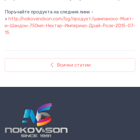
Поръчайте продукта на следния линк -
>
http://nokovandson.com/bg/продукт/шампанско-Моет-
и-Шандон-750мл-Нектар-Империал-Драй-Розе-2015-07-
15
Всички статии