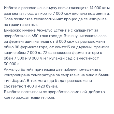
Избата е разположена върху впечатляващите 14 000 кв.м
разгъната площ, от които 7 000 кв.м вкопани под земята.
Това позволява технологичният процес да се извършва
по гравитачен път.
Винарско имение Анжелус Естейт е с капацитет за
преработка на 650 тона грозде. Във внушителната зала
за ферментация на площ от 3 000 кв.м са разположени
общо 88 ферментатора, от които15 са дървени, френски
каци с обем 7 000 л., 72 са иноксови ферментатори с
обем 7 500 и 8 000 л. и 1 купажен съд с вместимост
30 000 л.
Анжелус Естейт притежава две избени помещения с
контролирана температура за съзряване на вино в бъчви
тип „барик”. В тях могат да бъдат разположени
съответно 1 400 и 420 бъчви.
В избата постъпва и се преработва само най-доброто,
което раждат нашите лозя.