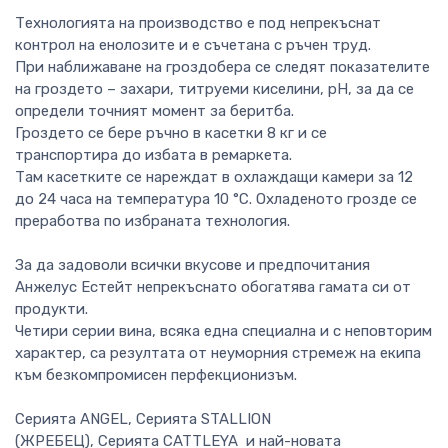
Технологията на производство е под непрекъснат
контрол на енолозите и е съчетана с ръчен труд.
При наближаване на гроздобера се следят показателите
на гроздето – захари, титруеми киселини, pH, за да се
определи точният момент за беритба.
Гроздето се бере ръчно в касетки 8 кг и се
транспортира до избата в ремаркета.
Там касетките се нареждат в охлаждащи камери за 12
до 24 часа на температура 10 °C. Охладеното грозде се
преработва по избраната технология.
За да задоволи всички вкусове и предпочитания
Анжелус Естейт непрекъснато обогатява гамата си от
продукти.
Четири серии вина, всяка една специална и с неповторим
характер, са резултата от неуморния стремеж на екипа
към безкомпромисен перфекционизъм.
Серията ANGEL, Серията STALLION
(ЖРЕБЕЦ), Серията CATTLEYA и най-новата