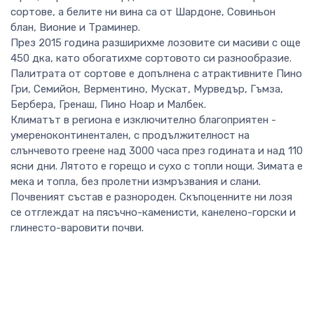
сортове, а белите ни вина са от Шардоне, Совиньон
блан, Вионие и Траминер.
През 2015 година разширихме лозовите си масиви с още
450 дка, като обогатихме сортовото си разнообразие.
Палитрата от сортове е допълнена с атрактивните Пино
Гри, Семийон, Верментино, Мускат, Мурведър, Гъмза,
Бербера, Гренаш, Пино Ноар и Малбек.
Климатът в региона е изключително благоприятен -
умереноконтинентален, с продължителност на
слънчевото греене над 3000 часа през годината и над 110
ясни дни. Лятото е горещо и сухо с топли нощи. Зимата е
мека и топла, без пролетни измръзвания и слани.
Почвеният състав е разнороден. Скъпоценните ни лозя
се отглеждат на пясъчно-каменисти, канелено-горски и
глинесто-варовити почви.