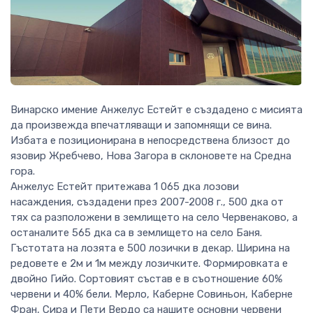
Винарско имение Анжелус Естейт е създадено с мисията
да произвежда впечатляващи и запомнящи се вина.
Избата е позиционирана в непосредствена близост до
язовир Жребчево, Нова Загора в склоновете на Средна
гора.
Анжелус Естейт притежава 1 065 дка лозови
нaсаждения, създадени през 2007-2008 г., 500 дка от
тях са разположени в землището на село Червенаково, а
останалите 565 дка са в землището на село Баня.
Гъстотата на лозята е 500 лозички в декар. Ширина на
редовете е 2м и 1м между лозичките. Формировката е
двойно Гийо. Сортовият състав е в съотношение 60%
червени и 40% бели. Мерло, Каберне Совиньон, Каберне
Фран, Сира и Пети Вердо са нашите основни червени