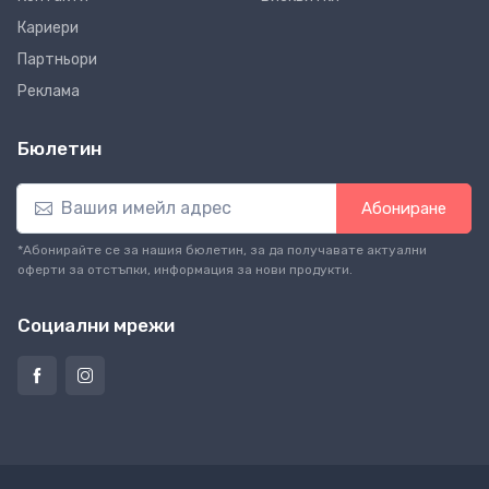
Кариери
Партньори
Реклама
Бюлетин
Абониране
*Абонирайте се за нашия бюлетин, за да получавате актуални
оферти за отстъпки, информация за нови продукти.
Социални мрежи