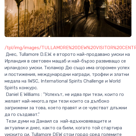
/tpl/img/images/TULLAMORE%20DEW%20VISITOR%20CENTR
Днес, Tullamore D.E.W. е второто най-продавано уиски на
Ирландия в световен мащаб и най-бързо развиващо се
ирландско уиски. Тюламор Дю също има огоромен успех
и постижения, международни награди, трофеи и златни
медала на IWSC, International Spirits Challenge и World
Spirits конкурс.
Daniel E Williams : "Успехът, не идва при тези, които го
желаят най-много,а при тези които са дълбоко
загрижени за това, което правят и се чувстват длъжни
да го създават."
Тези думи на Данаил са най-вдъхновяващите и
актуални и днес, както са били, когато той стартира
уискито си. Tullamore DEW стои гордо сред големите