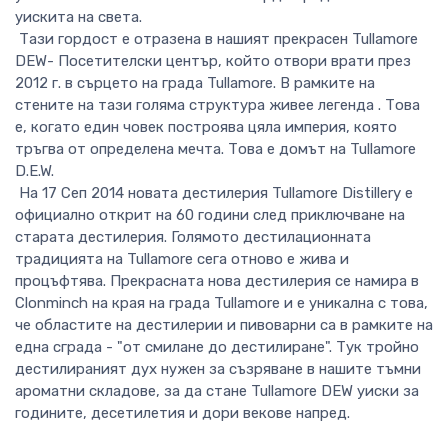
уискита на света.
Тази гордост е отразена в нашият прекрасен Tullamore
DEW- Посетителски център, който отвори врати през
2012 г. в сърцето на града Tullamore. В рамките на
стените на тази голяма структура живее легенда . Това
е, когато един човек построява цяла империя, която
тръгва от определена мечта. Това е домът на Tullamore
D.E.W.
На 17 Сеп 2014 новата дестилерия Tullamore Distillery е
официално открит на 60 години след приключване на
старата дестилерия. Голямото дестилационната
традицията на Tullamore сега отново е жива и
процъфтява. Прекрасната нова дестилерия се намира в
Clonminch на края на града Tullamore и е уникална с това,
че областите на дестилерии и пивоварни са в рамките на
една сграда - "от смилане до дестилиране". Тук тройно
дестилираният дух нужен за съзряване в нашите тъмни
ароматни складове, за да стане Tullamore DEW уиски за
годините, десетилетия и дори векове напред.