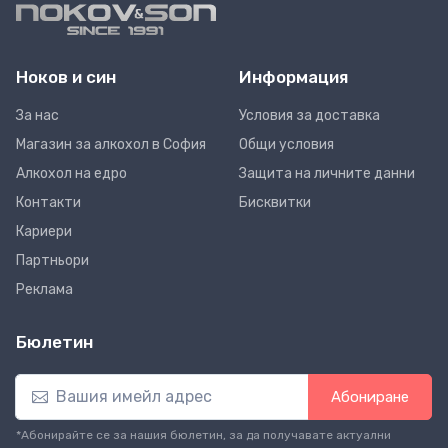
Ноков и син
Информация
За нас
Условия за доставка
Магазин за алкохол в София
Общи условия
Алкохол на едро
Защита на личните данни
Контакти
Бисквитки
Кариери
Партньори
Реклама
Бюлетин
Абониране
*Абонирайте се за нашия бюлетин, за да получавате актуални