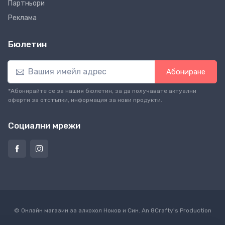
Партньори
Реклама
Бюлетин
Абониране
*Абонирайте се за нашия бюлетин, за да получавате актуални
оферти за отстъпки, информация за нови продукти.
Социални мрежи
© Онлайн магазин за алкохол Ноков и Син. An
8Crafty
's Production