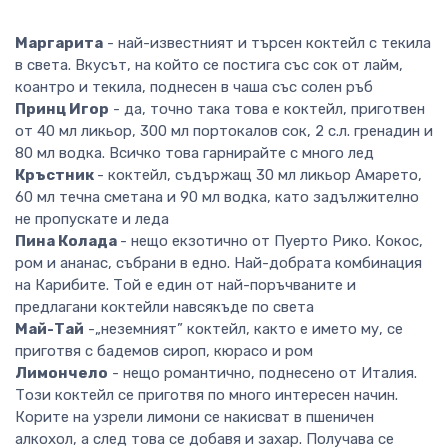
Маргарита
- най-известният и търсен коктейл с текила
в света. Вкусът, на който се постига със сок от лайм,
коантро и текила, поднесен в чаша със солен ръб
Принц Игор
- да, точно така това е коктейл, приготвен
от 40 мл ликьор, 300 мл портокалов сок, 2 с.л. гренадин и
80 мл водка. Всичко това гарнирайте с много лед
Кръстник
- коктейл, съдържащ 30 мл ликьор Амарето,
60 мл течна сметана и 90 мл водка, като задължително
не пропускате и леда
Пина Колада
- нещо екзотично от Пуерто Рико. Кокос,
ром и ананас, събрани в едно. Най-добрата комбинация
на Карибите. Той е един от най-поръчваните и
предлагани коктейли навсякъде по света
Май-Тай
-„неземният” коктейл, както е името му, се
приготвя с бадемов сироп, кюрасо и ром
Лимончело
- нещо романтично, поднесено от Италия.
Този коктейл се приготвя по много интересен начин.
Корите на узрели лимони се накисват в пшеничен
алкохол, а след това се добавя и захар. Получава се