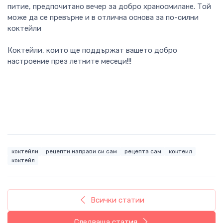
питие, предпочитано вечер за добро храносмилане. Той
може да се превърне и в отлична основа за по-силни
коктейли
Коктейли, които ще поддържат вашето добро
настроение през летните месеци!!!
коктейли
рецепти направи си сам
рецепта сам
коктеил
коктейл
Всички статии
Следваща статия