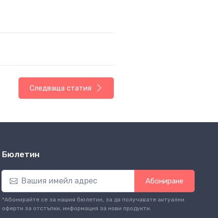
Следваща статия
Бюлетин
Абониране
*Абонирайте се за нашия бюлетин, за да получавате актуални
оферти за отстъпки, информация за нови продукти.