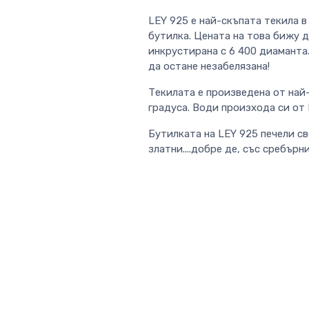
LEY 925 е най-скъпата текила в
бутилка. Цената на това бижу д
инкрустирана с 6 400 диаманта.
да остане незабелязана!
Текилата е произведена от най-
градуса. Води произхода си от М
Бутилката на LEY 925 печели св
златни....добре де, със сребър