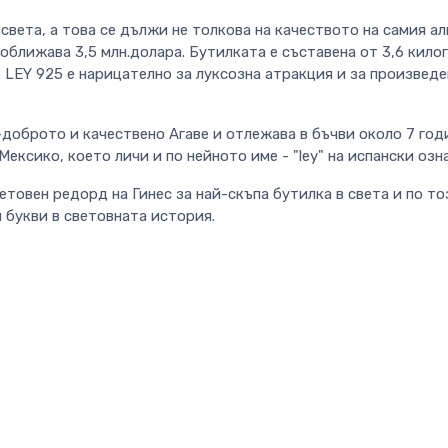
 света, а това се дължи не толкова на качеството на самия а
оближава 3,5 млн.долара. Бутилката е съставена от 3,6 кило
 LEY 925 е нарицателно за луксозна атракция и за произведе
доброто и качествено Агаве и отлежава в бъчви около 7 год
ексико, което личи и по нейното име - "ley" на испански озн
етовен редорд на Гинес за най-скъпа бутилка в света и по то
ни букви в световната история.