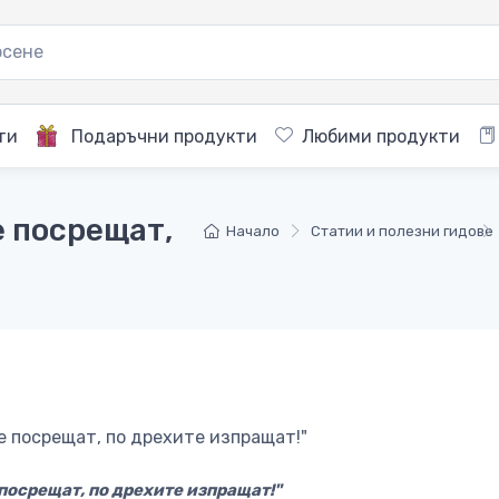
ти
Подаръчни продукти
Любими продукти
е посрещат,
Начало
Статии и полезни гидове
 посрещат, по дрехите изпращат!"