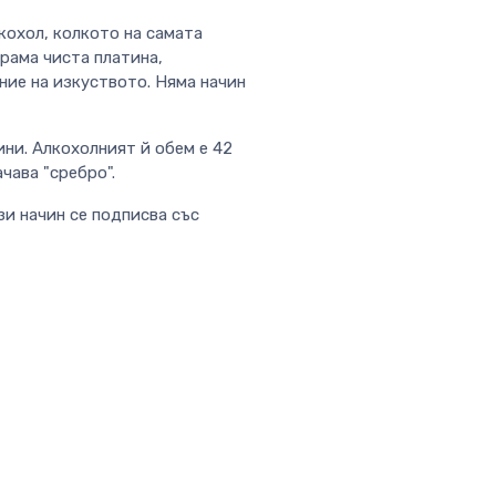
лкохол, колкото на самата
грама чиста платина,
ние на изкуството. Няма начин
ини. Алкохолният й обем е 42
ачава "сребро".
зи начин се подписва със