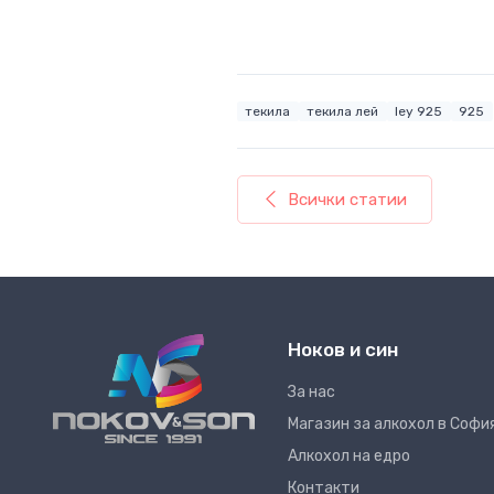
текила
текила лей
ley 925
925
Всички статии
Ноков и син
За нас
Магазин за алкохол в Софи
Алкохол на едро
Контакти