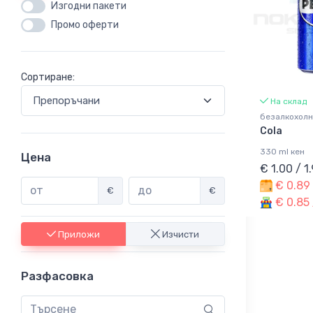
Изгодни пакети
Промо оферти
Сортиране:
На склад
безалкохолн
Cola
330 ml кен
Цена
€ 1.00 / 1
€ 0.89 
€
€
€ 0.85 
Приложи
Изчисти
Разфасовка