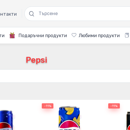
нтакти
ти
Подаръчни продукти
Любими продукти
Pepsi
-11%
-11%