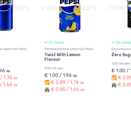
На склад
На склад
а напитка Pepsi
безалкохолна напитка Pepsi
безалкохол
Twist With Lemon
Zero Sug
Flavour
330 ml кен
330 ml кен
.96
€ 1.00 /
лв.
€ 1.00 / 1.96
лв.
/ 1.74
€ 0.89
лв.
€ 0.89 / 1.74
лв.
/ 1.66
€ 0.85
лв.
€ 0.85 / 1.66
лв.