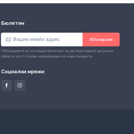
Бюлетин
Абониране
*Абонирайте се за нашия бюлетин, за да получавате актуални
оферти за отстъпки, информация за нови продукти.
Социални мрежи