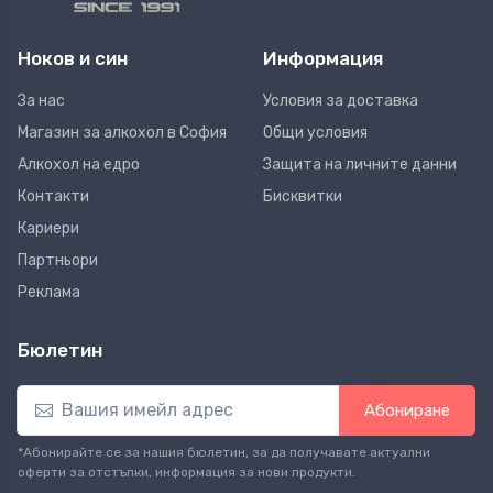
Ноков и син
Информация
За нас
Условия за доставка
Магазин за алкохол в София
Общи условия
Алкохол на едро
Защита на личните данни
Контакти
Бисквитки
Кариери
Партньори
Реклама
Бюлетин
Абониране
*Абонирайте се за нашия бюлетин, за да получавате актуални
оферти за отстъпки, информация за нови продукти.