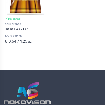
На склад
ядки Kronos
печен фъстък
100 g с плик
€ 0.64 / 1.25
лв.