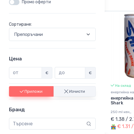
Промо оферти
Сортиране:
Цена
€
€
На склад
Приложи
Изчисти
енергийна на
енергийна
Shark
Бранд
250 ml кен,,
€ 1.38 / 2
€ 1.31 