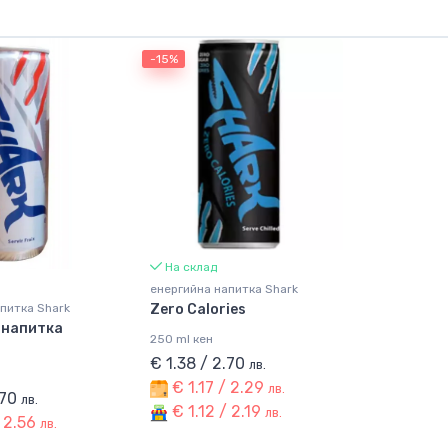
-15%
На склад
енергийна напитка Shark
питка Shark
Zero Calories
 напитка
250 ml кен
€ 1.38 / 2.70
лв.
€ 1.17 / 2.29
лв.
.70
лв.
€ 1.12 / 2.19
лв.
/ 2.56
лв.