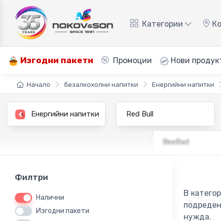
Категории
Ко
Изгодни пакети
Промоции
Нови продук
Начало
безалкохолни напитки
Енергийни напитки
Енергийни напитки
Red Bull
BeeBad
Филтри
В катего
Налични
подреден
Изгодни пакети
нужда.