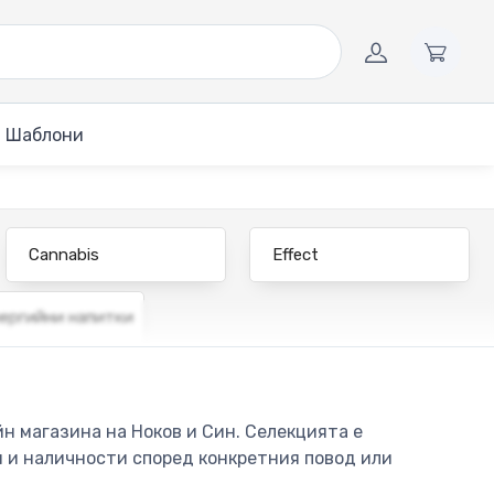
Шаблони
Cannabis
Effect
ергийни напитки
н магазина на Ноков и Син. Селекцията е
и и наличности според конкретния повод или