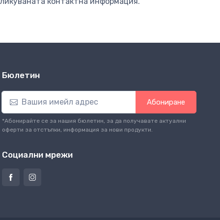
бликуваната контактна информация.
Бюлетин
Абониране
*Абонирайте се за нашия бюлетин, за да получавате актуални
оферти за отстъпки, информация за нови продукти.
Социални мрежи