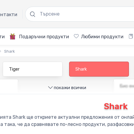
нтакти
ти
Подаръчни продукти
Любими продукти
Shark
Tiger
Shark
Био ен
покажи всички
Shark
рията Shark ще откриете актуални предложения от онлай
а така, че да сравнявате по-лесно продукти, разфасовк