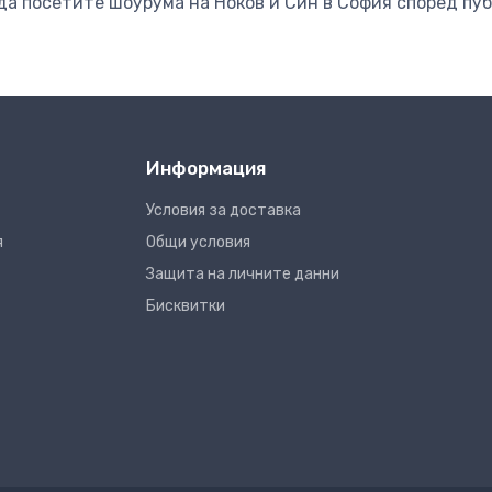
да посетите шоурума на Ноков и Син в София според пу
Информация
Условия за доставка
я
Общи условия
Защита на личните данни
Бисквитки