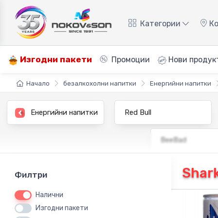
Категории
Ко
Изгодни пакети
Промоции
Нови продук
Начало
безалкохолни напитки
Енергийни напитки
Енергийни напитки
Red Bull
BeeBad
Shar
Филтри
Налични
Изгодни пакети