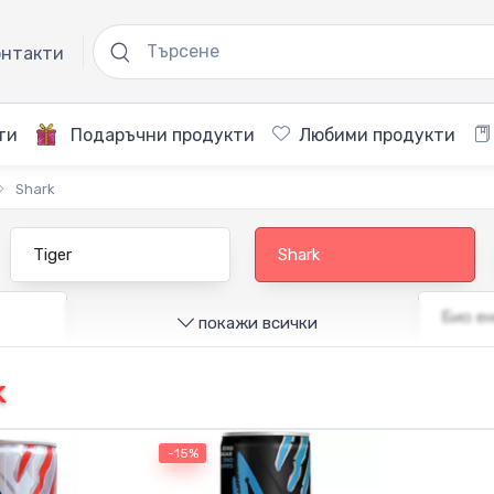
нтакти
ти
Подаръчни продукти
Любими продукти
Shark
Tiger
Shark
Био ен
покажи всички
k
-15%