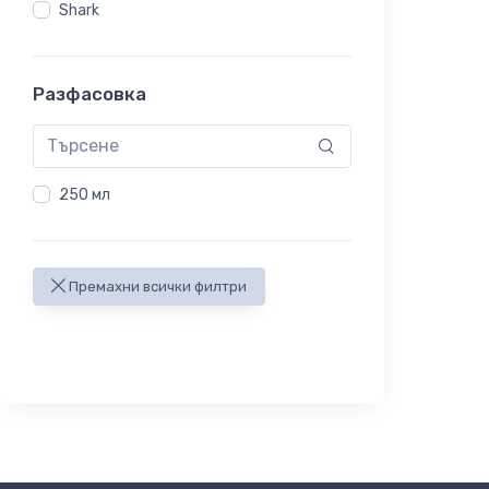
Shark
Разфасовка
250 мл
Премахни всички филтри