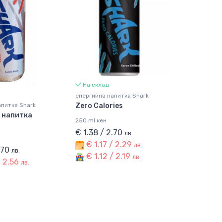
На склад
енергийна напитка Shark
апитка Shark
Zero Calories
 напитка
250 ml кен
€ 1.38 / 2.70
лв.
€ 1.17 / 2.29
лв.
2.70
лв.
€ 1.12 / 2.19
лв.
/ 2.56
лв.