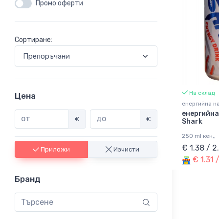
Промо оферти
Сортиране:
На склад
Цена
енергийна н
енергийна
€
€
Shark
250 ml кен,,
€ 1.38 / 
Приложи
Изчисти
€ 1.31 
Бранд