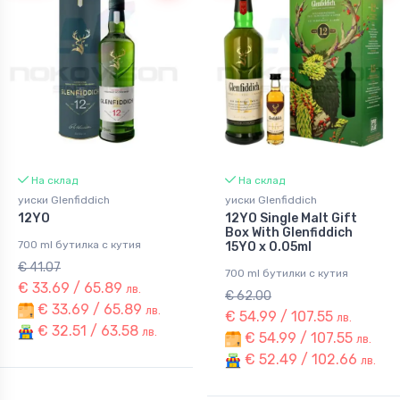
На склад
На склад
уиски Glenfiddich
уиски Glenfiddich
12YO
12YO Single Malt Gift
Box With Glenfiddich
700 ml бутилка с кутия
15YO x 0.05ml
€ 41.07
700 ml бутилки с кутия
€ 33.69 / 65.89
лв.
€ 62.00
€ 33.69 / 65.89
лв.
€ 54.99 / 107.55
лв.
€ 32.51 / 63.58
лв.
€ 54.99 / 107.55
лв.
€ 52.49 / 102.66
лв.