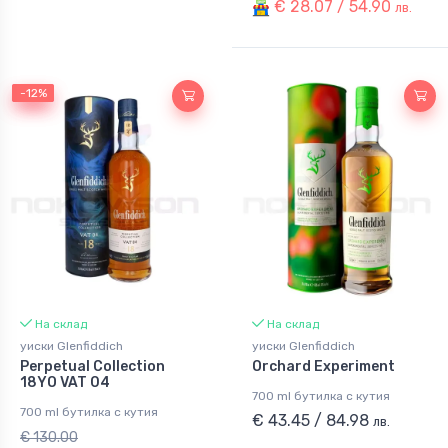
€ 28.07 / 54.90
лв.
-12%
-12%
На склад
На склад
уиски Glenfiddich
уиски Glenfiddich
Perpetual Collection
Orchard Experiment
18YO VAT 04
700 ml бутилка с кутия
700 ml бутилка с кутия
€ 43.45 / 84.98
лв.
€ 130.00