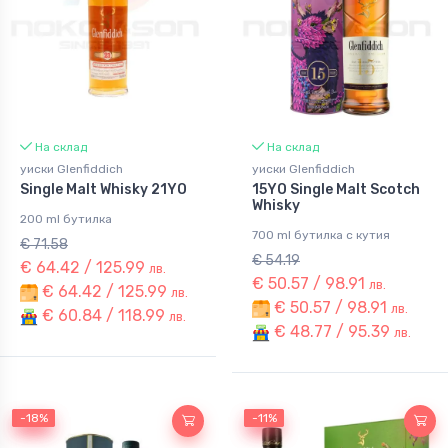
На склад
На склад
уиски Glenfiddich
уиски Glenfiddich
Single Malt Whisky 21YO
15YO Single Malt Scotch
Whisky
200 ml бутилка
700 ml бутилка с кутия
€ 71.58
€ 54.19
€ 64.42 / 125.99
лв.
€ 50.57 / 98.91
лв.
€ 64.42 / 125.99
лв.
€ 50.57 / 98.91
лв.
€ 60.84 / 118.99
лв.
€ 48.77 / 95.39
лв.
-18%
-18%
-11%
-11%