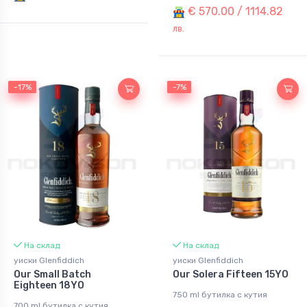
€ 570.00 / 1114.82
лв.
-17%
-17%
-7%
-7%
На склад
На склад
уиски Glenfiddich
уиски Glenfiddich
Our Small Batch
Our Solera Fifteen 15YO
Eighteen 18YO
750 ml бутилка с кутия
700 ml бутилка с кутия