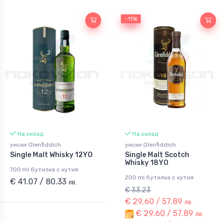
-11%
-11%
На склад
На склад
уиски Glenfiddich
уиски Glenfiddich
Single Malt Whisky 12YO
Single Malt Scotch
Whisky 18YO
700 ml бутилка с кутия
200 ml бутилка с кутия
€ 41.07 / 80.33
лв.
€ 33.23
€ 29.60 / 57.89
лв.
€ 29.60 / 57.89
лв.