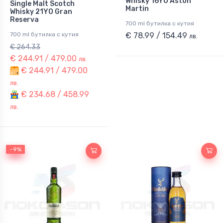
Whisky 16YO Aston
Single Malt Scotch
Martin
Whisky 21YO Gran
Reserva
700 ml бутилка с кутия
700 ml бутилка с кутия
€ 78.99 / 154.49
лв.
€ 264.33
€ 244.91 / 479.00
лв.
€ 244.91 / 479.00
лв.
€ 234.68 / 458.99
лв.
-9%
-9%