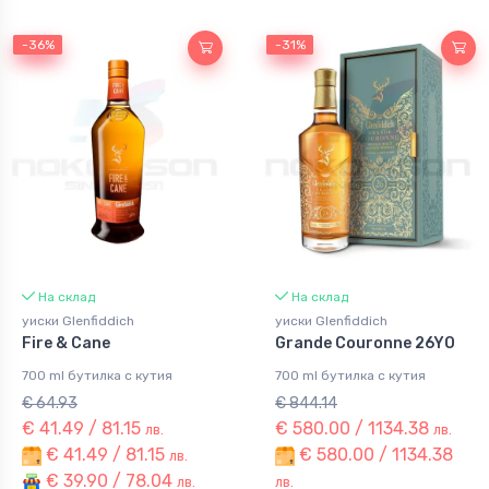
-36%
-36%
-31%
-31%
На склад
На склад
уиски Glenfiddich
уиски Glenfiddich
Fire & Cane
Grande Couronne 26YO
700 ml бутилка с кутия
700 ml бутилка с кутия
€ 64.93
€ 844.14
€ 41.49 / 81.15
€ 580.00 / 1134.38
лв.
лв.
€ 41.49 / 81.15
€ 580.00 / 1134.38
лв.
€ 39.90 / 78.04
лв.
лв.