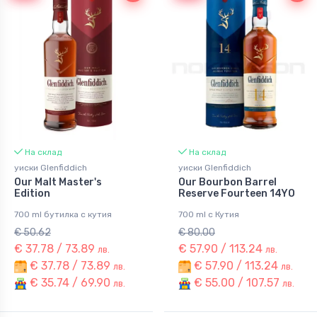
На склад
На склад
уиски Glenfiddich
уиски Glenfiddich
Our Malt Master's
Our Bourbon Barrel
Edition
Reserve Fourteen 14YO
700 ml бутилка с кутия
700 ml с Кутия
€ 50.62
€ 80.00
€ 37.78 / 73.89
€ 57.90 / 113.24
лв.
лв.
€ 37.78 / 73.89
€ 57.90 / 113.24
лв.
лв.
€ 35.74 / 69.90
€ 55.00 / 107.57
лв.
лв.