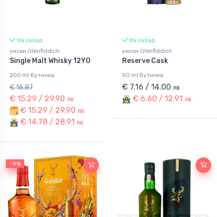
На склад
На склад
уиски Glenfiddich
уиски Glenfiddich
Single Malt Whisky 12YO
Reserve Cask
200 ml бутилка
50 ml бутилка
€ 7.16 / 14.00
€ 16.87
лв.
€ 15.29 / 29.90
€ 6.60 / 12.91
лв.
лв.
€ 15.29 / 29.90
лв.
€ 14.78 / 28.91
лв.
-9%
-9%