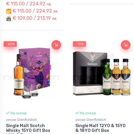
€ 115.00 / 224.92
лв.
€ 115.00 / 224.92
лв.
€ 109.00 / 213.19
лв.
-22%
-22%
-10%
-10%
На склад
На склад
уиски Glenfiddich
уиски Glenfiddich
Single Malt Scotch
Single Malt 12YO & 15YO
Whisky 15YO Gift Box
& 18YO Gift Box