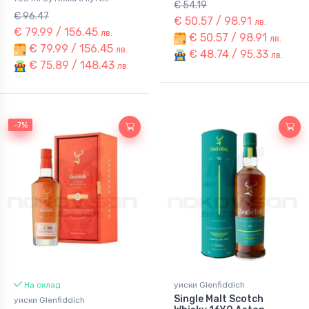
€ 54.19
€ 96.47
€ 50.57 / 98.91
лв.
€ 79.99 / 156.45
лв.
€ 50.57 / 98.91
лв.
€ 79.99 / 156.45
лв.
€ 48.74 / 95.33
лв.
€ 75.89 / 148.43
лв.
-7%
-7%
На склад
уиски Glenfiddich
Single Malt Scotch
уиски Glenfiddich