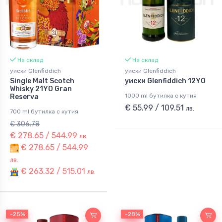
На склад
На склад
уиски Glenfiddich
уиски Glenfiddich
Single Malt Scotch
уиски Glenfiddich 12YO
Whisky 21YO Gran
1000 ml бутилка с кутия
Reserva
€ 55.99 / 109.51
лв.
700 ml бутилка с кутия
€ 306.78
€ 278.65 / 544.99
лв.
€ 278.65 / 544.99
лв.
€ 263.32 / 515.01
лв.
-25%
-25%
-28%
-28%