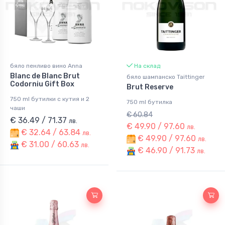
бяло пенливо вино Anna
На склад
Blanc de Blanc Brut
бяло шампанско Taittinger
Codorniu Gift Box
Brut Reserve
750 ml бутилки с кутия и 2
750 ml бутилка
чаши
€ 60.84
€ 36.49 / 71.37
лв.
€ 49.90 / 97.60
лв.
€ 32.64 / 63.84
лв.
€ 49.90 / 97.60
лв.
€ 31.00 / 60.63
лв.
€ 46.90 / 91.73
лв.