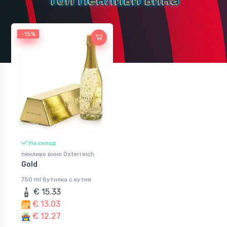
Розе
Червени вина
-15%
-15%
Био вино
Десертно вино
винен коктейл
Винени напитки
Пелин
На склад
пенливо вино Österreich
Gold
750 ml бутилка с кутия
€ 15.33
€ 13.03
€ 12.27