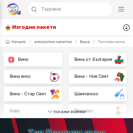
Изгодни пакети
Начало
алкохолни напитки
Вина
Пенливи вина
Вино
Вина от България
Вина внос
Вина - Нов Свят
Вина - Стар Свят
Шампанско
Кава
Просеко
покажи всички
Пенливо вино
Бяло вино
Топ Пенливи вина