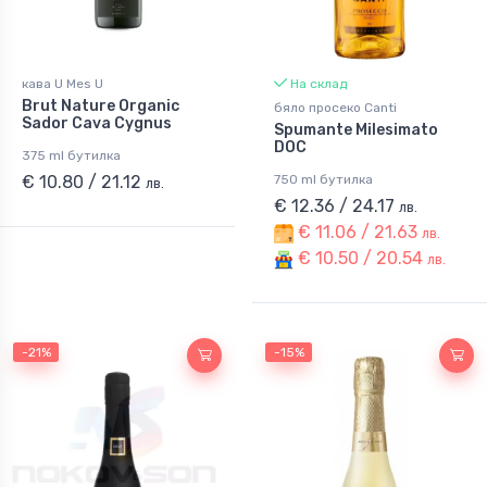
кава U Mes U
На склад
Brut Nature Organic
бяло просеко Canti
Sador Cava Cygnus
Spumante Milesimato
DOC
375 ml бутилка
€ 10.80 / 21.12
750 ml бутилка
лв.
€ 12.36 / 24.17
лв.
€ 11.06 / 21.63
лв.
€ 10.50 / 20.54
лв.
-21%
-15%