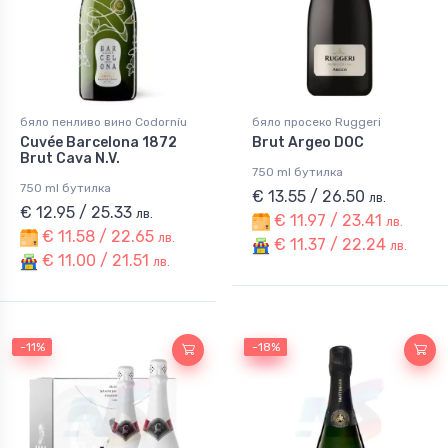
бяло пенливо вино Codorníu
бяло просеко Ruggeri
Cuvée Barcelona 1872
Brut Argeo DOC
Brut Cava N.V.
750 ml бутилка
750 ml бутилка
€ 13.55 / 26.50
лв.
€ 12.95 / 25.33
лв.
€ 11.97 / 23.41
лв.
€ 11.58 / 22.65
лв.
€ 11.37 / 22.24
лв.
€ 11.00 / 21.51
лв.
-11%
-18%
-18%