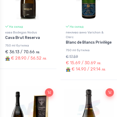
На склад
На склад
кава Bodegas Nodus
пенливо вино Varichon &
Clerc
Cava Brut Reserva
Blanc de Blancs Privilège
750 ml бутилка
750 ml бутилка
€ 36.13 / 70.66
лв.
€ 17.59
€ 28.90 / 56.52
лв.
€ 15.69 / 30.69
лв.
€ 14.90 / 29.14
лв.