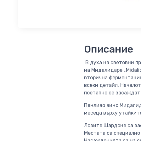
Описание
В духа на световни п
на Мидалидаре „Midali
вторична ферментация
всеки детайл. Началот
поетапно се засаждат 
Пенливо вино Мидалид
месеца върху утайките
Лозите Шардоне са за
Местата са специално
Насажденията са на с