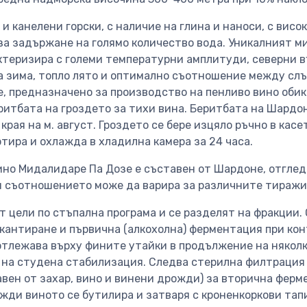
и канелени горски, с наличие на глина и наноси, с вис
за задържане на голямо количество вода. Уникалният м
актеризира с големи температурни амплитуди, северни 
а зима, топло лято и оптимално съотношение между слъ
, предназначено за производство на пенливо вино обик
итбата на гроздето за тихи вина. Беритбата на Шардоне
края на м. август. Гроздето се бере изцяло ръчно в касет
тира и охлажда в хладилна камера за 24 часа.
ино Мидалидаре Па Дозе е съставен от Шардоне, отглед
и съотношението може да варира за различните тиражи
т цели по стъпална програма и се разделят на фракции.
екантиране и първична (алкохолна) ферментация при ко
отлежава върху фините утайки в продължение на няколк
а на студена стабилизация. Следва стерилна филтрация
вен от захар, вино и винени дрожди) за вторична ферм
ожди виното се бутилира и затваря с кроненкоркови та