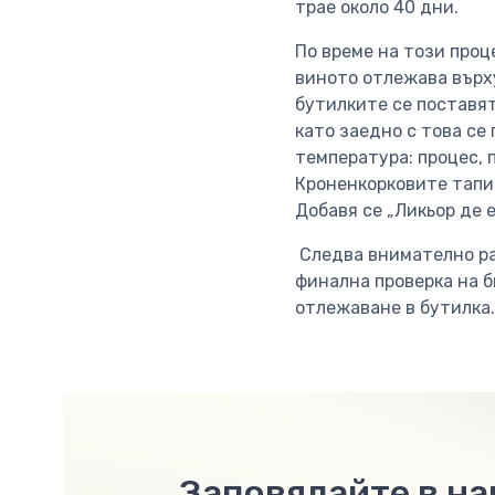
трае около 40 дни.
По време на този проц
виното отлежава върху
бутилките се поставят
като заедно с това се
температура: процес, 
Кроненкорковите тапи 
Добавя се „Ликьор де 
Следва внимателно раз
финална проверка на б
отлежаване в бутилка.
Заповядайте в н