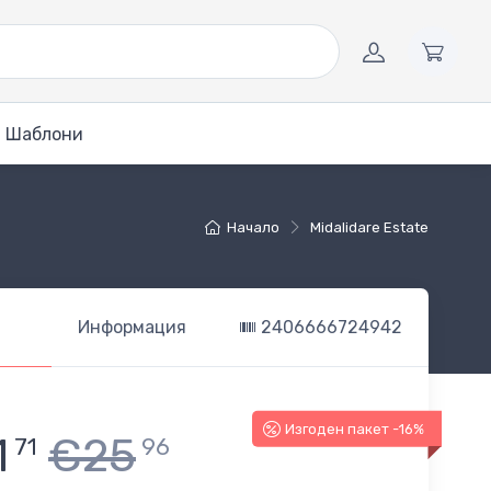
Шаблони
Начало
Midalidare Estate
Информация
2406666724942
Изгоден пакет -16%
1
€25
71
96