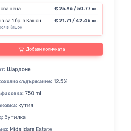
ова цена
€ 25.96 / 50.77
лв.
а за 1 бр. в Кашон
€ 21.71 / 42.46
лв.
роя в Кашон
Добави количката
Шардоне
рт:
12.5%
кохолно съдържание:
750 ml
зфасовка:
кутия
аковка:
бутилка
д:
Midalidare Estate
анд: