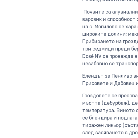
Почвите са алувиални 
варовик и способност 
на с. Могилово се хар
широките долини; мек
Прибирането на грозде
три седмици преди бер
Dosé NV се провежда в 
незабавно се транспор
Блендът за Пенливо в
Присовете и Дабовец 
Гроздовете се пресова
мъстта (дебурбаж), д
температура. Виното 
се блендира и подлаг
тиражен ликьор (съста
след засяването с др