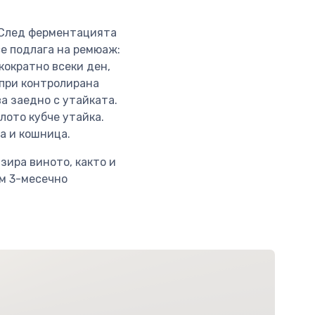
. След ферментацията
е подлага на ремюаж:
кократно всеки ден,
 при контролирана
а заедно с утайката.
лото кубче утайка.
па и кошница.
зира виното, както и
ум 3-месечно