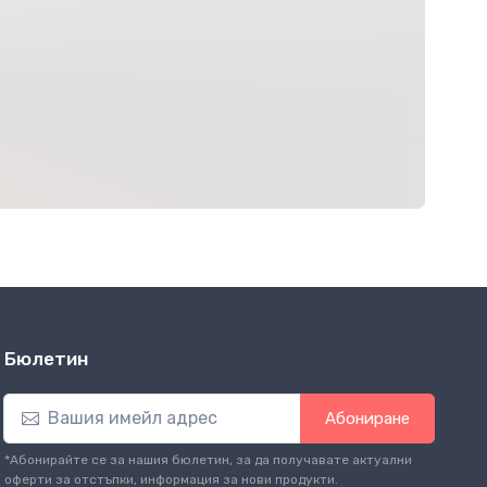
Бюлетин
Абониране
*Абонирайте се за нашия бюлетин, за да получавате актуални
оферти за отстъпки, информация за нови продукти.