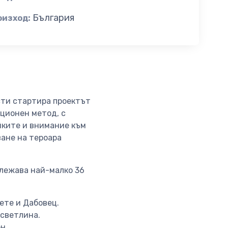
България
оизход:
сти стартира проектът
иционен метод, с
йките и внимание към
ване на тероара
тлежава най-малко 36
ете и Дабовец.
 светлина.
н.