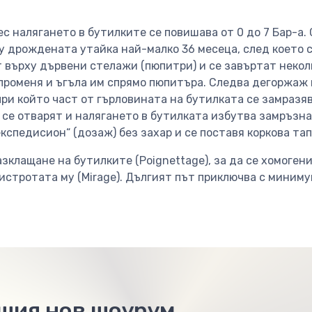
ес налягането в бутилките се повишава от 0 до 7 Бар-а
 дрождената утайка най-малко 36 месеца, след което с
 върху дървени стелажи (пюпитри) и се завъртат некол
 променя и ъгъла им спрямо пюпитъра. Следва дегоржаж
при който част от гърловината на бутилката се замразяв
се отварят и налягането в бутилката избутва замръзна
експедисион“ (дозаж) без захар и се поставя коркова та
клащане на бутилките (Poignettage), за да се хомогени
истротата му (Mirage). Дългият път приключва с миним
ашия нов шоурум