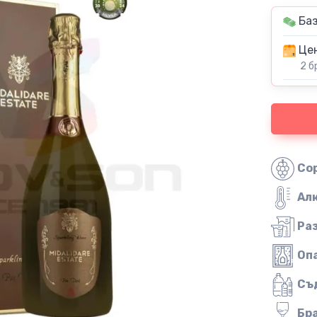
Баз
Цен
2 б
Со
Ал
Ра
Оп
Съ
Бр