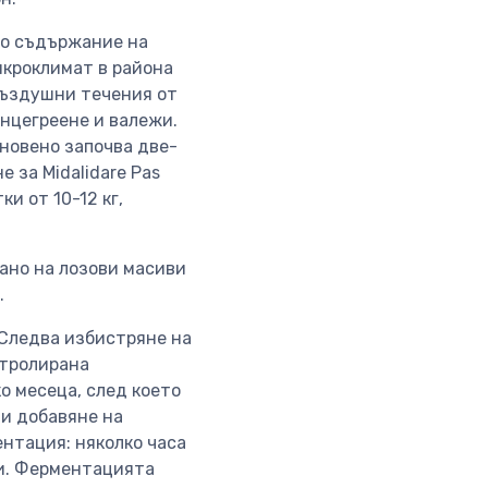
око съдържание на
икроклимат в района
въздушни течения от
нцегреене и валежи.
новено започва две-
 за Midalidare Pas
ки от 10-12 кг,
ано на лозови масиви
.
 Следва избистряне на
нтролирана
о месеца, след което
 и добавяне на
ентация: няколко часа
пи. Ферментацията