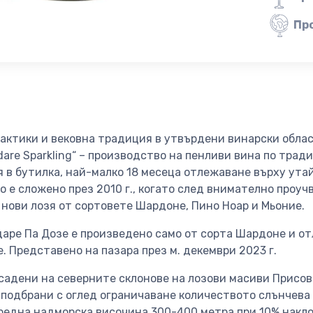
Пр
рактики и вековна традиция в утвърдени винарски обла
dare Sparkling“ – производство на пенливи вина по трад
 в бутилка, най-малко 18 месеца отлежаване върху ута
о е сложено през 2010 г., когато след внимателно проуч
нови лозя от сортовете Шардоне, Пино Ноар и Мьоние.
аре Па Дозе е произведено само от сорта Шардоне и о
. Представено на пазара през м. декември 2023 г.
садени на северните склонове на лозови масиви Присов
 подбрани с оглед ограничаване количеството слънчева
редна надморска височина 300-400 метра при 10% накло