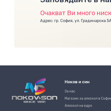
Очакват Ви много ниск
Адрес: гр. София, ул. Градинарска 5
Ноков и син
За нас
Магазин за алкохол в Софи
Алкохол на едро