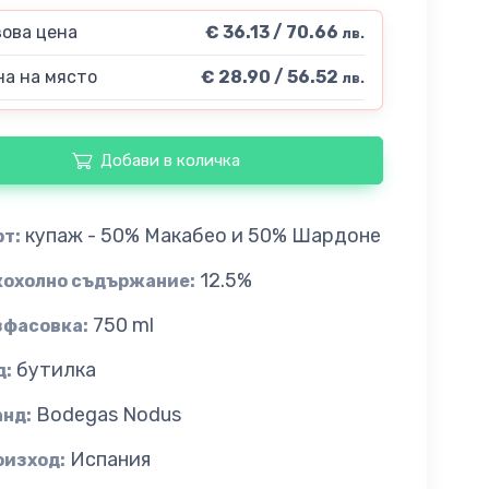
ова цена
€ 36.13 / 70.66
лв.
а на място
€ 28.90 / 56.52
лв.
Добави в количка
купаж - 50% Макабео и 50% Шардоне
рт:
12.5%
кохолно съдържание:
750 ml
зфасовка:
бутилка
д:
Bodegas Nodus
анд:
Испания
оизход: