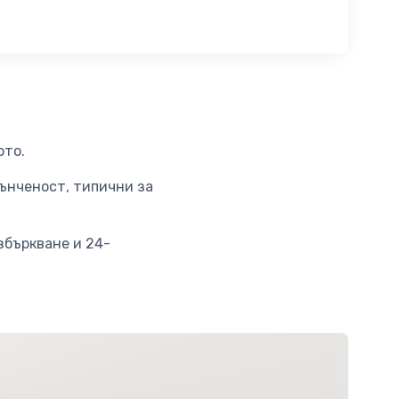
ото.
тънченост, типични за
збъркване и 24-