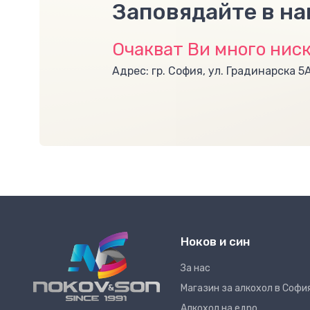
Заповядайте в н
Очакват Ви много ниск
Адрес: гр. София, ул. Градинарска 5
Ноков и син
За нас
Магазин за алкохол в Софи
Алкохол на едро