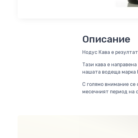
Описание
Нодус Кава е резулта
Тази кава е направена
нашата водеща марка 
С голямо внимание се 
месечният период на 