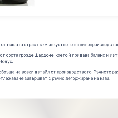
т от нашата страст към изкуството на винопроизводств
 от сорта грозде Шардоне, което ѝ придава баланс и из
Нодус.
обръща на всеки детайл от производството. Ръчното ра
отлежаване завършват с ръчно дегоржиране на кава.