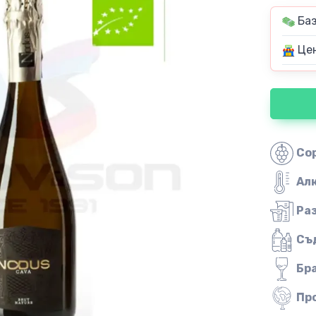
Баз
Цен
Со
Ал
Ра
Съ
Бр
Пр