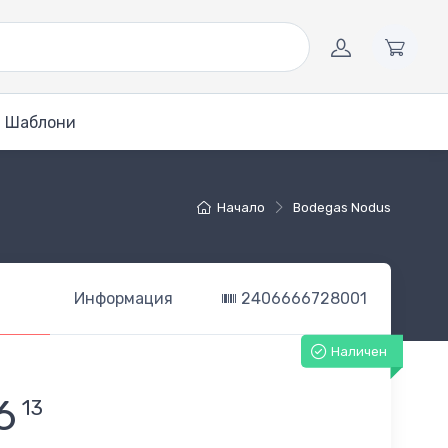
Шаблони
Начало
Bodegas Nodus
Информация
2406666728001
Наличен
6
13