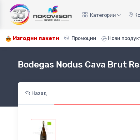
Категории
Ко
Изгодни пакети
Промоции
Нови продук
Bodegas Nodus Cava Brut Re
Назад