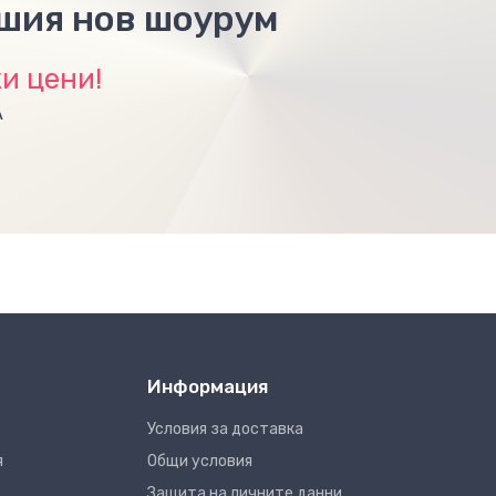
ашия нов шоурум
и цени!
А
Информация
Условия за доставка
я
Общи условия
Защита на личните данни