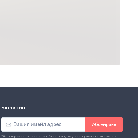
Бюлетин
Абониране
*Абонирайте се за нашия бюлетин, за да получавате актуални