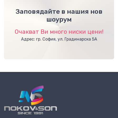
Заповядайте в нашия нов
шоурум
Очакват Ви много ниски цени!
Адрес: гр. София, ул. Градинарска 5А