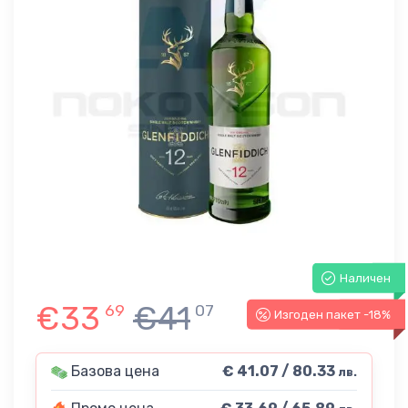
Наличен
€33
€41
69
07
Изгоден пакет -18%
-18%
Базова цена
€ 41.07 / 80.33
лв.