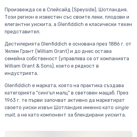
Произвежда се в Спейсайд (Speyside), Шотландия.
Този регион е известен със своите леки, плодови и
елегантни уискита, а Glenfiddich е класически техен
представител.
Дестилерията Glenfiddich е основана през 1886 г. от
Уилям Грант (William Grant) и до днес остава
семейна собственост (управлява се от компанията
William Grant & Sons), което е рядкост в
индустрията.
Glenfiddich е марката, която на практика създава
категорията "сингъл малц" в световен мащаб. През
1963 г. те първи започват активно да маркетират
своето уиски извън Шотландия именно като
single
malt
, а не като компонент за блендирани уискита.