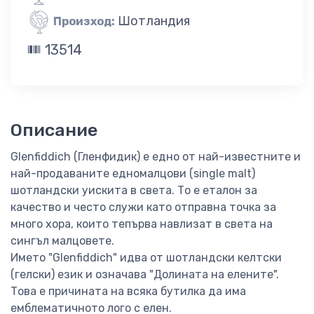
Шотландия
Произход:
13514
Описание
Glenfiddich (Гленфидик) е едно от най-известните и
най-продаваните едномалцови (single malt)
шотландски уискита в света. То е еталон за
качество и често служи като отправна точка за
много хора, които тепърва навлизат в света на
сингъл малцовете.
Името "Glenfiddich" идва от шотландски келтски
(гелски) език и означава "Долината на елените".
Това е причината на всяка бутилка да има
емблематичното лого с елен.