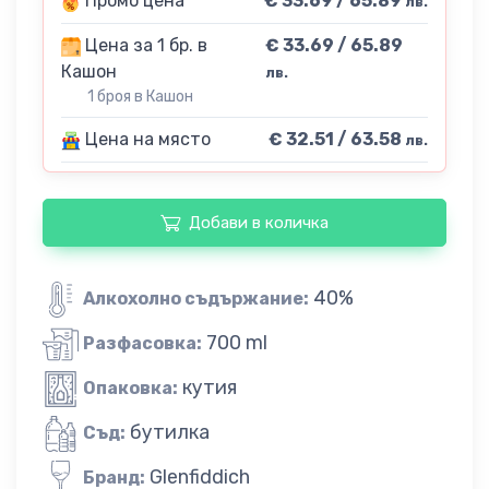
Промо цена
€ 33.69 / 65.89
лв.
Цена за 1 бр. в
€ 33.69 / 65.89
Кашон
лв.
1 броя в Кашон
Цена на място
€ 32.51 / 63.58
лв.
Добави в количка
40%
Алкохолно съдържание:
700 ml
Разфасовка:
кутия
Опаковка:
бутилка
Съд:
Glenfiddich
Бранд: