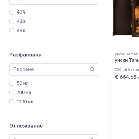
40%
43%
46%
Разфасовка
уиски Tomati
уиски Tom
700 ml бутил
€ 664.68 
50 мл
700 мл
1000 мл
Отлежаване