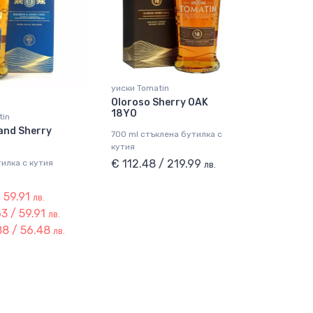
уиски Tomatin
Oloroso Sherry OAK
18YO
tin
and Sherry
700 ml стъклена бутилка с
кутия
€ 112.48 / 219.99
тилка с кутия
лв.
/ 59.91
лв.
3 / 59.91
лв.
8 / 56.48
лв.