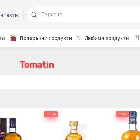
нтакти
ти
Подаръчни продукти
Любими продукти
Tomatin
-19%
-19%
-13%
-13%