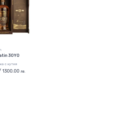
n
atin 30YO
ка с кутия
/ 1300.00
лв.