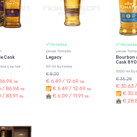
На склад
На склад
n
уиски Tomatin
уиски Toma
le Cask
Legacy
Bourbon 
Cask 8YO
лка с кутия
50 ml бутилка
1000 ml бу
€ 8.00
€ 35.28
 86.94
€ 6.49 / 12.69
лв.
лв.
€ 30.63 
 / 86.94
€ 6.49 / 12.69
лв.
лв.
€ 30.6
 / 83.91
€ 6.09 / 11.91
лв.
лв.
€ 28.8