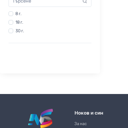
8 г.
18 г.
30 г.
Ноков и син
За нас