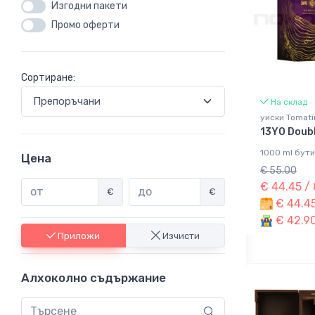
Изгодни пакети
Промо оферти
Сортиране:
На склад
уиски Tomati
13YO Doub
1000 ml бути
Цена
€ 55.00
€ 44.45 /
€
€
€ 44.45
€ 42.90
Приложи
Изчисти
Алхоколно съдържание