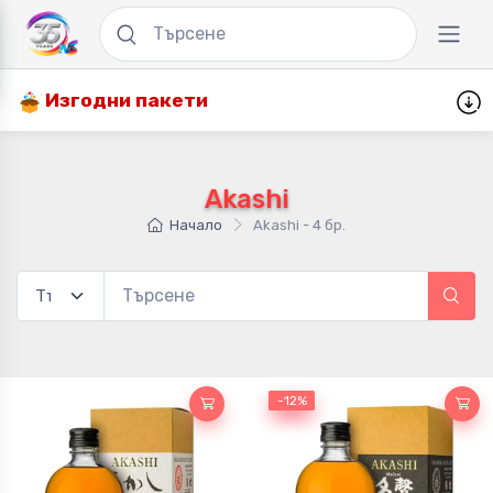
Изгодни пакети
Akashi
Начало
Akashi - 4 бр.
-12%
-12%