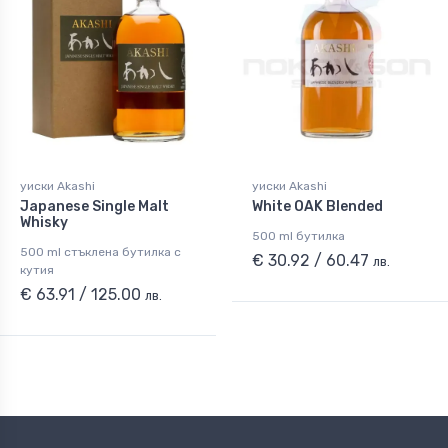
уиски Akashi
уиски Akashi
Japanese Single Malt
White OAK Blended
Whisky
500 ml бутилка
500 ml стъклена бутилка с
€ 30.92 / 60.47
лв.
кутия
€ 63.91 / 125.00
лв.