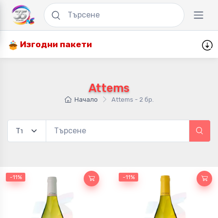
Изгодни пакети
Attems
Начало
Attems - 2 бр.
-11%
-11%