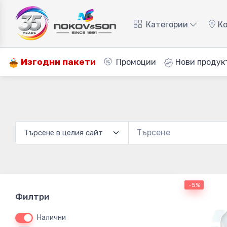
Категории
Ко
Изгодни пакети
Промоции
Нови продук
-5%
Филтри
Налични