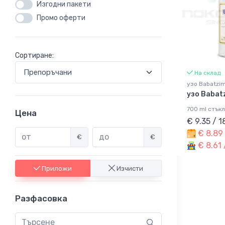
Изгодни пакети
Промо оферти
Сортиране:
На склад
узо Babatzi
узо Babat
700 ml стък
Цена
€ 9.35 / 
€ 8.89 
€
€
€ 8.61 
Приложи
Изчисти
Разфасовка