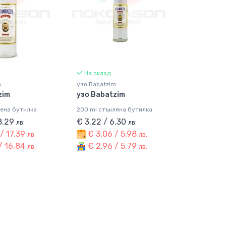
На склад
m
узо Babatzim
zim
узо Babatzim
лена бутилка
200 ml стъклена бутилка
18.29
€ 3.22 / 6.30
лв.
лв.
/ 17.39
€ 3.06 / 5.98
лв.
лв.
/ 16.84
€ 2.96 / 5.79
лв.
лв.