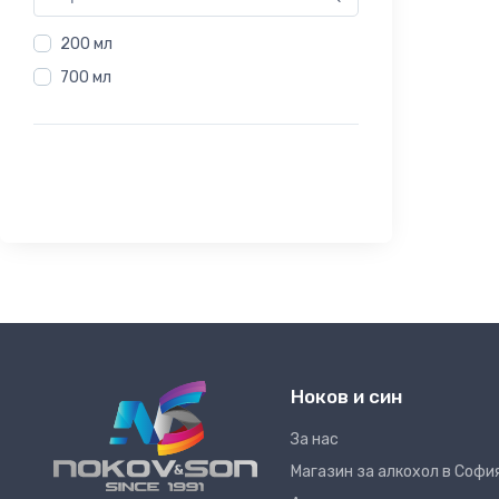
200 мл
700 мл
Ноков и син
За нас
Магазин за алкохол в Софи