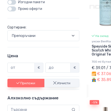
Изгодни пакети
Промо оферти
Сортиране:
На склад
уиски BenRia
Speyside S
Scotch Whi
Original Te
Цена
700 ml бутил
€ 39.01 / 
€
€
€ 37.06
€ 35.89
Приложи
Изчисти
Алхоколно съдържание
-5%