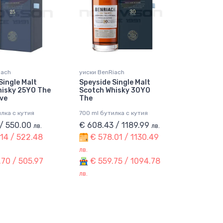
iach
уиски BenRiach
Single Malt
Speyside Single Malt
hisky 25YO The
Scotch Whisky 30YO
ve
The
лка с кутия
700 ml бутилка с кутия
 / 550.00
€ 608.43 / 1189.99
лв.
лв.
14 / 522.48
€ 578.01 / 1130.49
лв.
70 / 505.97
€ 559.75 / 1094.78
лв.