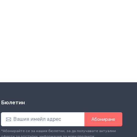
Бюлетин
Абониране
*Абонирайте се за нашия бюлетин, за да получавате актуални
оферти за отстъпки, информация за нови продукти.