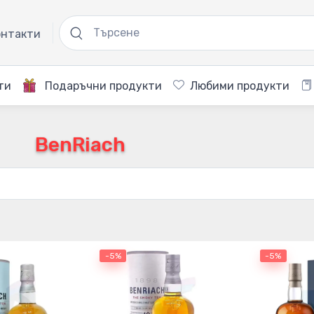
нтакти
ти
Подаръчни продукти
Любими продукти
BenRiach
-5%
-5%