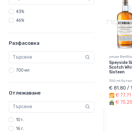
43%
46%
Разфасовка
уиски BenRia
Speyside S
Scotch Whi
700 мл
Sixteen
700 ml бутил
€ 81.80 /
Отлежаване
€ 77.71
€ 75.25
10 г.
16 г.