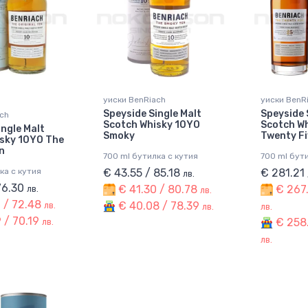
уиски BenRiach
уиски BenR
Speyside Single Malt
Speyside 
ch
Scotch Whisky 10YO
Scotch W
ingle Malt
Smoky
Twenty Fi
sky 10YO The
n
700 ml бутилка с кутия
700 ml бути
ка с кутия
€ 43.55 / 85.18
€ 281.21
лв.
76.30
€ 41.30 / 80.78
€ 267.
лв.
лв.
 / 72.48
€ 40.08 / 78.39
лв.
лв.
лв.
 / 70.19
€ 258.
лв.
лв.