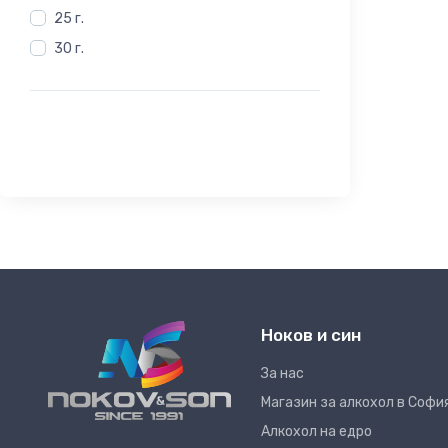
25 г.
30 г.
Ноков и син
За нас
Магазин за алкохол в Софи
Алкохол на едро