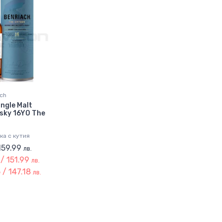
ch
ingle Malt
sky 16YO The
ка с кутия
 159.99
лв.
 / 151.99
лв.
 / 147.18
лв.