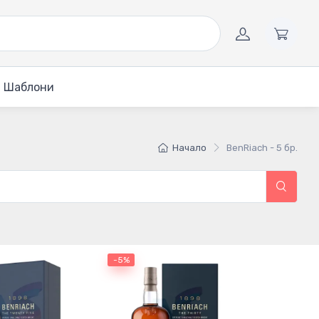
Шаблони
Начало
BenRiach - 5 бр.
-5%