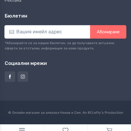
Реклама
Бюлетин
Абониране
*Абонирайте се за нашия бюлетин, за да получавате актуални
оферти за отстъпки, информация за нови продукти.
Социални мрежи
© Онлайн магазин за алкохол Ноков и Син. An
8Crafty
's Production