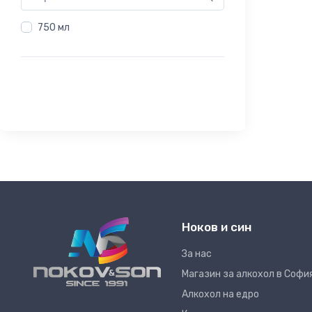
750 мл
Ноков и син
За нас
Магазин за алкохол в Софи
Алкохол на едро