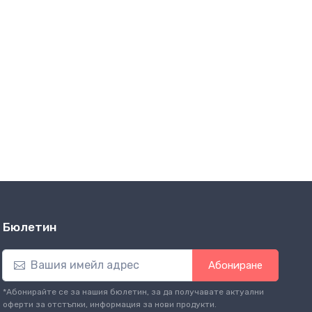
Бюлетин
Абониране
*Абонирайте се за нашия бюлетин, за да получавате актуални
оферти за отстъпки, информация за нови продукти.