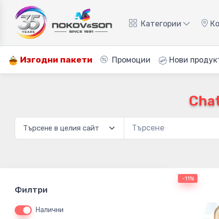
Категории
Ко
Изгодни пакети
Промоции
Нови продук
Chat
-11%
Филтри
Налични