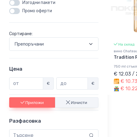
Изгодни пакети
Промо оферти
Сортиране:
На склад
вино Chateau
Tradition 
750 ml стък
Цена
€ 12.03 /
€ 10.73
€
€
€ 10.22
Приложи
Изчисти
Разфасовка