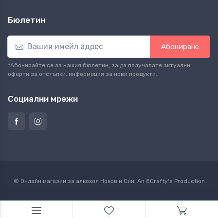
Бюлетин
Абониране
*Абонирайте се за нашия бюлетин, за да получавате актуални
оферти за отстъпки, информация за нови продукти.
Социални мрежи
© Онлайн магазин за алкохол Ноков и Син. An
8Crafty
's Production