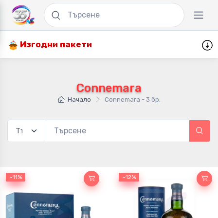
Изгодни пакети
Connemara
Начало
Connemara - 3 бр.
-11%
-11%
-12%
-12%