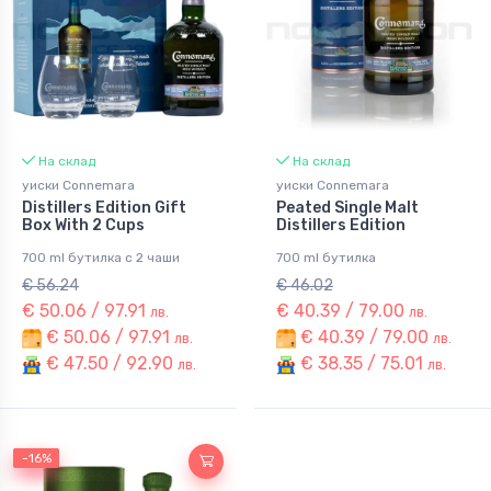
На склад
На склад
уиски Connemara
уиски Connemara
Distillers Edition Gift
Peated Single Malt
Box With 2 Cups
Distillers Edition
700 ml бутилка с 2 чаши
700 ml бутилка
€ 56.24
€ 46.02
€ 50.06 / 97.91
€ 40.39 / 79.00
лв.
лв.
€ 50.06 / 97.91
€ 40.39 / 79.00
лв.
лв.
€ 47.50 / 92.90
€ 38.35 / 75.01
лв.
лв.
-21%
-16%