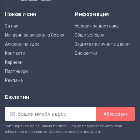
Ноков и син
Информация
За нас
Условия за доставка
Магазин за алкохол в София
Общи условия
Алкохол на едро
Защита на личните данни
Контакти
Бисквитки
Кариери
Партньори
Реклама
Бюлетин
Абониране
*Абонирайте се за нашия бюлетин, за да получавате актуални
оферти за отстъпки, информация за нови продукти.