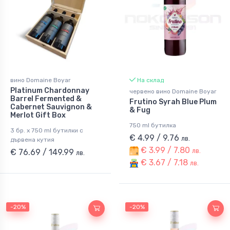
вино Domaine Boyar
На склад
Platinum Chardonnay
червено вино Domaine Boyar
Barrel Fermented &
Frutino Syrah Blue Plum
Cabernet Sauvignon &
& Fug
Merlot Gift Box
750 ml бутилка
3 бр. x 750 ml бутилки с
€ 4.99 / 9.76
лв.
дървена кутия
€ 3.99 / 7.80
лв.
€ 76.69 / 149.99
лв.
€ 3.67 / 7.18
лв.
-20%
-20%