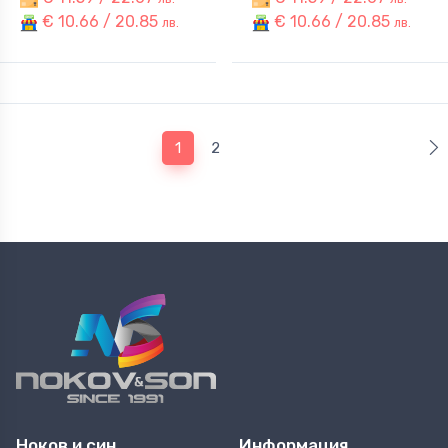
€ 10.66 / 20.85
€ 10.66 / 20.85
лв.
лв.
(current)
1
2
Ноков и син
Информация