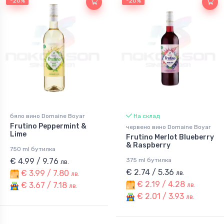
-20%
-20%
бяло вино Domaine Boyar
На склад
Frutino Peppermint &
червено вино Domaine Boyar
Lime
Frutino Merlot Blueberry
& Raspberry
750 ml бутилка
€ 4.99 / 9.76
375 ml бутилка
лв.
€ 2.74 / 5.36
€ 3.99 / 7.80
лв.
лв.
€ 2.19 / 4.28
€ 3.67 / 7.18
лв.
лв.
€ 2.01 / 3.93
лв.