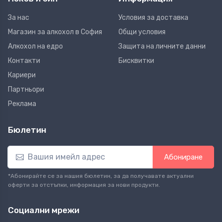
За нас
Условия за доставка
Магазин за алкохол в София
Общи условия
Алкохол на едро
Защита на личните данни
Контакти
Бисквитки
Кариери
Партньори
Реклама
Бюлетин
Абониране
*Абонирайте се за нашия бюлетин, за да получавате актуални
оферти за отстъпки, информация за нови продукти.
Социални мрежи