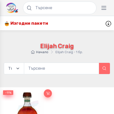
Изгодни пакети
Elijah Craig
Начало
Elijah Craig - 1 бр.
-11%
-11%