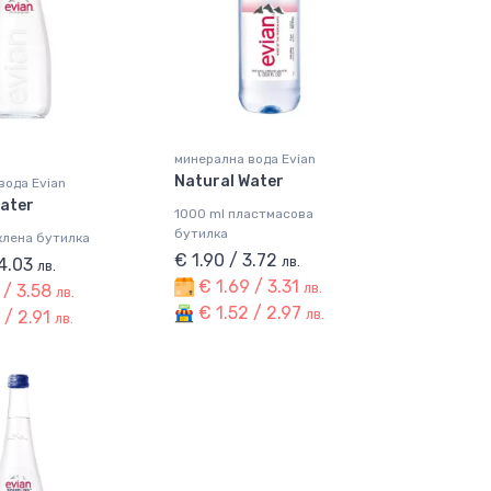
минерална вода Evian
Natural Water
вода Evian
Water
1000 ml пластмасова
бутилка
клена бутилка
€ 1.90 / 3.72
лв.
 4.03
лв.
€ 1.69 / 3.31
лв.
 / 3.58
лв.
€ 1.52 / 2.97
лв.
 / 2.91
лв.