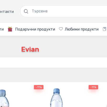
нтакти
ти
Подаръчни продукти
Любими продукти
Evian
-11%
-11%