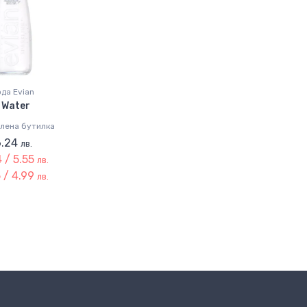
да Evian
 Water
клена бутилка
6.24
лв.
 / 5.55
лв.
 / 4.99
лв.