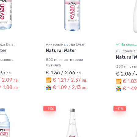
да Evian
минерална вода Evian
На склад
ter
Natural Water
минерална 
Natural 
тмасова
500 ml пластмасова
бутилка
330 ml стъ
.35
€ 1.36 / 2.66
лв.
лв.
€ 2.06 /
/ 2.09
€ 1.21 / 2.37
лв.
лв.
€ 1.83
/ 1.88
€ 1.09 / 2.13
лв.
лв.
€ 1.49
-11%
-11%