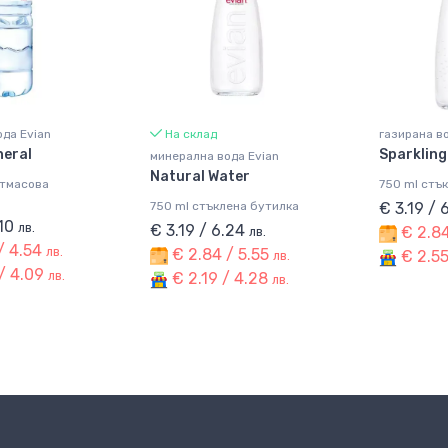
да Evian
На склад
газирана во
neral
Sparkling
минерална вода Evian
Natural Water
стмасова
750 ml стъ
750 ml стъклена бутилка
€ 3.19 / 
.10
лв.
€ 3.19 / 6.24
€ 2.84
лв.
/ 4.54
лв.
€ 2.84 / 5.55
€ 2.55
лв.
/ 4.09
лв.
€ 2.19 / 4.28
лв.