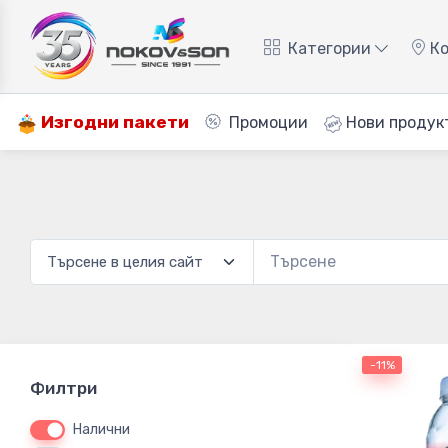
Категории
Ко
Изгодни пакети
Промоции
Нови продук
-11%
Филтри
Налични