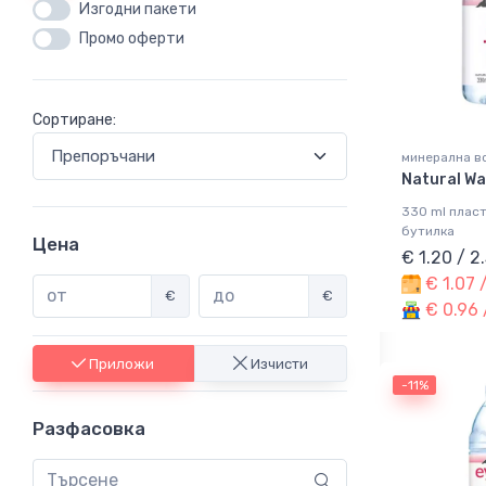
Изгодни пакети
Промо оферти
Сортиране:
минерална во
Natural Wa
330 ml плас
бутилка
Цена
€ 1.20 / 2
€ 1.07 
€
€
€ 0.96 
Приложи
Изчисти
-11%
Разфасовка