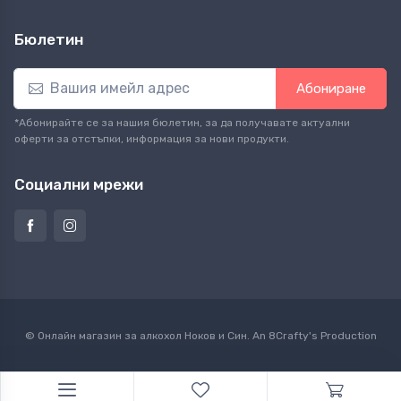
Бюлетин
Абониране
*Абонирайте се за нашия бюлетин, за да получавате актуални
оферти за отстъпки, информация за нови продукти.
Социални мрежи
© Онлайн магазин за алкохол Ноков и Син. An
8Crafty
's Production