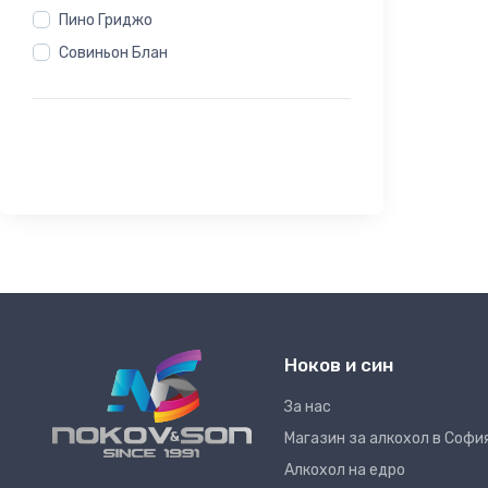
Пино Гриджо
Совиньон Блан
Ноков и син
За нас
Магазин за алкохол в Софи
Алкохол на едро