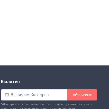
Бюлетин
Абониране
*Абонирайте се за нашия бюлетин, за да получавате актуални
оферти за отстъпки, информация за нови продукти.