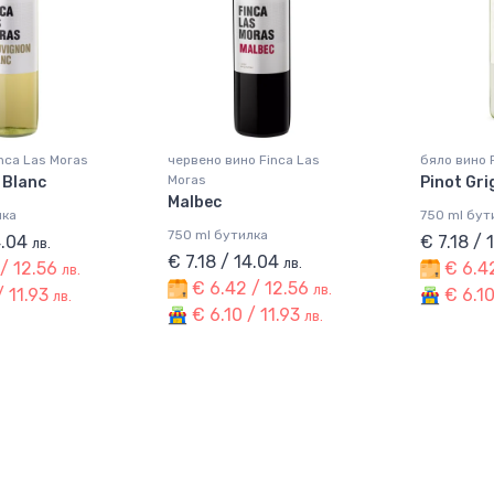
nca Las Moras
червено вино Finca Las
бяло вино 
Moras
 Blanc
Pinot Gri
Malbec
лка
750 ml бут
750 ml бутилка
4.04
€ 7.18 /
лв.
€ 7.18 / 14.04
лв.
/ 12.56
€ 6.42
лв.
€ 6.42 / 12.56
лв.
/ 11.93
€ 6.10
лв.
€ 6.10 / 11.93
лв.