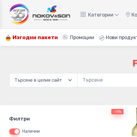
Категории
Ко
Изгодни пакети
Промоции
Нови продук
-11%
Филтри
Налични