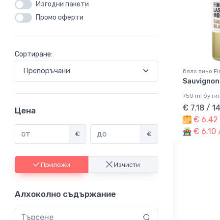
Изгодни пакети
Промо оферти
Сортиране:
бяло вино Fi
Sauvignon
750 ml бути
€ 7.18 / 1
Цена
€ 6.42 
€ 6.10 
€
€
Приложи
Изчисти
Алхоколно съдържание