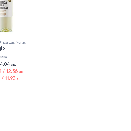
Finca Las Moras
gio
илка
 14.04
лв.
 / 12.56
лв.
 / 11.93
лв.