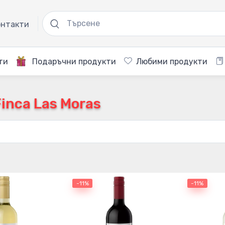
нтакти
ти
Подаръчни продукти
Любими продукти
Finca Las Moras
-11%
-11%