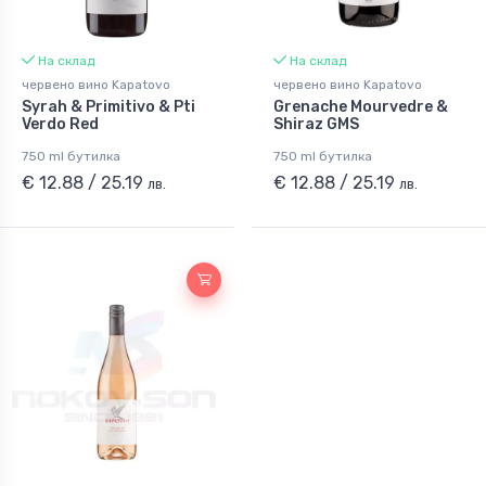
На склад
На склад
червено вино Kapatovo
червено вино Kapatovo
Syrah & Primitivo & Pti
Grenache Mourvedre &
Verdo Red
Shiraz GMS
750 ml бутилка
750 ml бутилка
€ 12.88 / 25.19
€ 12.88 / 25.19
лв.
лв.