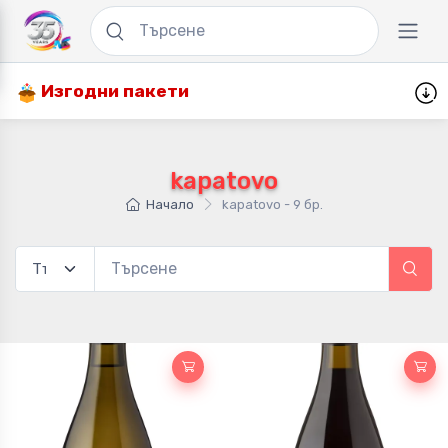
Изгодни пакети
kapatovo
Начало
kapatovo - 9 бр.