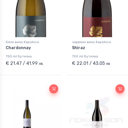
бяло вино Kapatovo
червено вино Kapatovo
Chardonnay
Shiraz
750 ml бутилка
750 ml бутилка
€ 21.47 / 41.99
€ 22.01 / 43.05
лв.
лв.