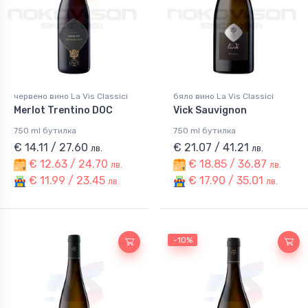
червено вино La Vis Classici
бяло вино La Vis Classici
Merlot Trentino DOC
Vick Sauvignon
750 ml бутилка
750 ml бутилка
€ 14.11 / 27.60
€ 21.07 / 41.21
лв.
лв.
€ 12.63 / 24.70
€ 18.85 / 36.87
лв.
лв.
€ 11.99 / 23.45
€ 17.90 / 35.01
лв.
лв.
-10%