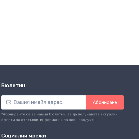
Бюлетин
Абониране
*Абонирайте се за нашия бюлетин, за да получавате актуални
оферти за отстъпки, информация за нови продукти.
Социални мрежи