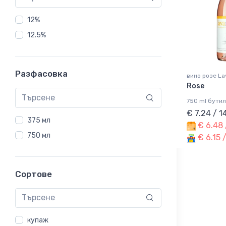
12%
12.5%
Разфасовка
вино розе La
Rose
750 ml бутил
€ 7.24 / 1
375 мл
€ 6.48 
750 мл
€ 6.15 
Сортове
купаж