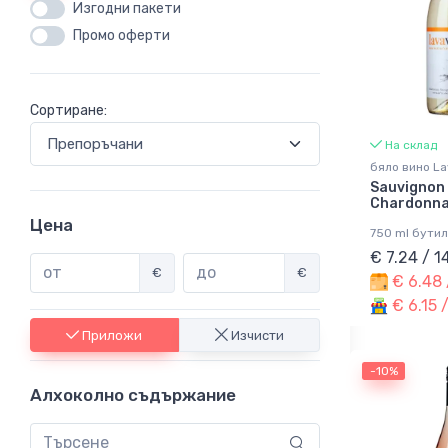
Изгодни пакети
Промо оферти
Сортиране:
На склад
бяло вино La
Sauvignon 
Chardonn
Цена
750 ml бутил
€ 7.24 / 1
€
€
€ 6.48 
€ 6.15 
Приложи
Изчисти
-10%
Алхоколно съдържание