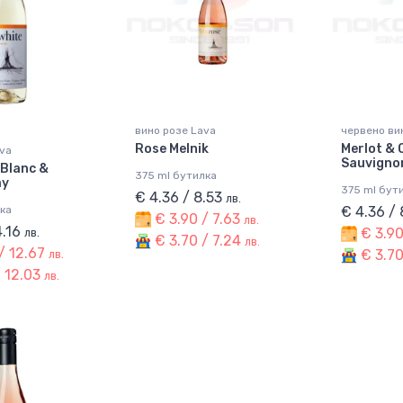
вино розе Lava
червено ви
Rose Melnik
Merlot & 
va
Sauvigno
Blanc &
375 ml бутилка
ay
375 ml бут
€ 4.36 / 8.53
лв.
ка
€ 4.36 /
€ 3.90 / 7.63
лв.
4.16
€ 3.90
лв.
€ 3.70 / 7.24
лв.
/ 12.67
€ 3.70
лв.
/ 12.03
лв.