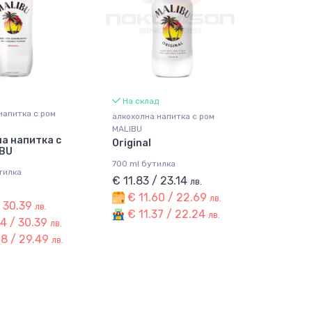
На склад
напитка с ром
алкохолна напитка с ром
MALIBU
а напитка с
Original
IBU
700 ml бутилка
тилка
€ 11.83 / 23.14
лв.
€ 11.60 / 22.69
лв.
/ 30.39
лв.
€ 11.37 / 22.24
лв.
4 / 30.39
лв.
08 / 29.49
лв.