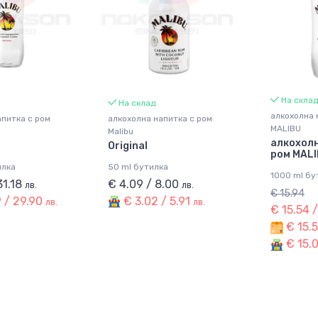
На склад
На склад
алкохолна 
апитка с ром
алкохолна напитка с ром
MALIBU
Malibu
алкохолн
Original
ром MAL
илка
50 ml бутилка
1000 ml бу
31.18
€ 4.09 / 8.00
лв.
лв.
€ 15.94
 / 29.90
€ 3.02 / 5.91
лв.
лв.
€ 15.54 
€ 15.5
€ 15.