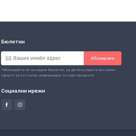
Бюлетин
Абониране
*Абонирайте се за нашия бюлетин, за да получавате актуални
оферти за отстъпки, информация за нови продукти.
Социални мрежи