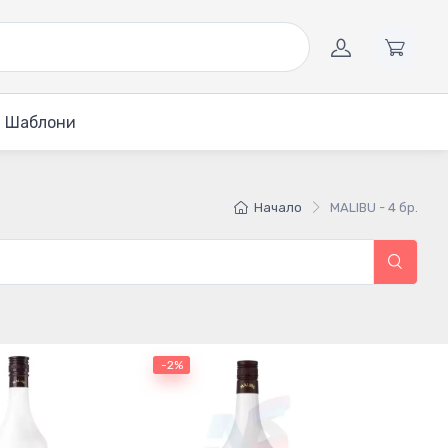
Шаблони
Начало
MALIBU - 4 бр.
-2%