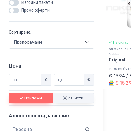
Изгодни пакети
Промо оферти
Сортиране:
На склад
алкохолна н
Malibu
Original
Цена
1000 ml бут
€ 15.94 / 
€
€
€ 15.29
Приложи
Изчисти
Алхоколно съдържание