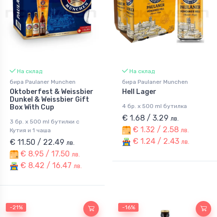
На склад
На склад
бира Paulaner Munchen
бира Paulaner Munchen
Oktoberfest & Weissbier
Hell Lager
Dunkel & Weissbier Gift
4 бр. x 500 ml бутилка
Box With Cup
€ 1.68 / 3.29
лв.
3 бр. x 500 ml бутилки с
€ 1.32 / 2.58
лв.
Кутия и 1 чаша
€ 1.24 / 2.43
€ 11.50 / 22.49
лв.
лв.
€ 8.95 / 17.50
лв.
€ 8.42 / 16.47
лв.
-21%
-16%