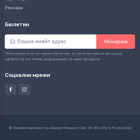
Реклама
Бюлетин
Абониране
*Абонирайте се за нашия бюлетин, за да получавате актуални
оферти за отстъпки, информация за нови продукти.
Социални мрежи
© Онлайн магазин за алкохол Ноков и Син. An
8Crafty
's Production