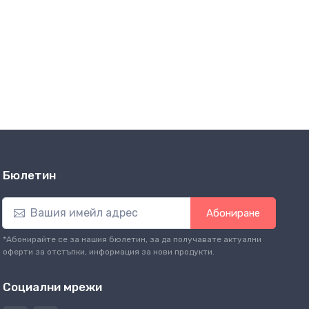
Бюлетин
Абониране
*Абонирайте се за нашия бюлетин, за да получавате актуални
оферти за отстъпки, информация за нови продукти.
Социални мрежи