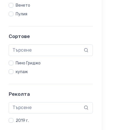
Венето
Пулия
Сортове
Пино Гриджо
купаж
Реколта
2019 г.