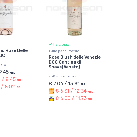
На склад
gio Rose Delle
вино розе Poesie
DOC
Rose Blush delle Venezie
DOC Cantina di
илка
Soave(Veneto)
 9.45
лв.
750 ml бутилка
 / 8.45
лв.
€ 7.06 / 13.81
лв.
 / 8.02
лв.
€ 6.31 / 12.34
лв.
€ 6.00 / 11.73
лв.