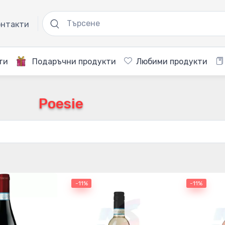
нтакти
ти
Подаръчни продукти
Любими продукти
Poesie
-11%
-11%