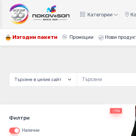
Категории
Ко
Изгодни пакети
Промоции
Нови продук
-11%
Филтри
Налични