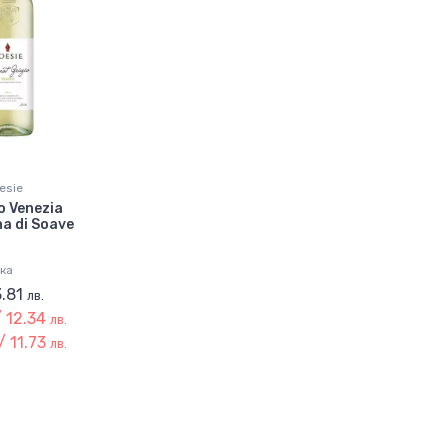
esie
o Venezia
a di Soave
ка
3.81
лв.
/ 12.34
лв.
/ 11.73
лв.