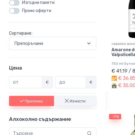
Изгодни пакети
Промо оферти
Сортиране:
червено вино
Amarone de
Valpolicel
750 ml бутил
Цена
€ 41.19 / 
€ 36.85
€
€
€ 35.00
Приложи
Изчисти
-11%
Алхоколно съдържание