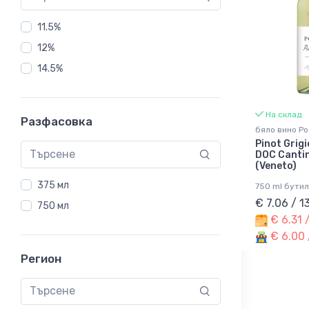
11.5%
12%
14.5%
На склад
Разфасовка
бяло вино Po
Pinot Grigi
DOC Cantin
(Veneto)
375 мл
750 ml бутил
€ 7.06 / 1
750 мл
€ 6.31 
€ 6.00 
Регион