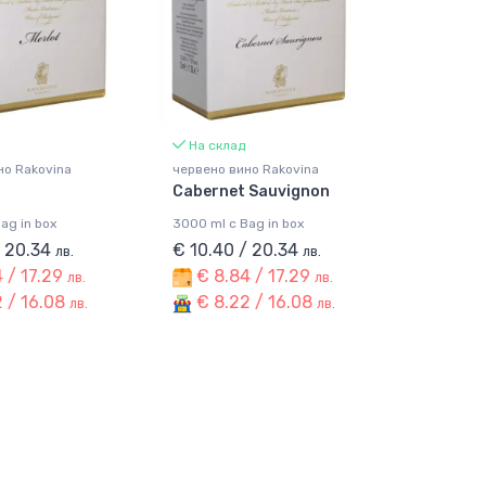
На склад
но Rakovina
червено вино Rakovina
Cabernet Sauvignon
ag in box
3000 ml с Bag in box
/ 20.34
€ 10.40 / 20.34
лв.
лв.
 / 17.29
€ 8.84 / 17.29
лв.
лв.
 / 16.08
€ 8.22 / 16.08
лв.
лв.