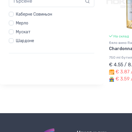
Каберне Совиньон
Мерло
Мускат
На склад
Шардоне
бяло вино Ra
Chardonn
750 ml бутил
€ 4.55 / 8
€ 3.87 
€ 3.59 