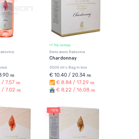
На склад
Rakovina
бяло вино Rakovina
Chardonnay
илка
3000 ml с Bag in box
 8.90
€ 10.40 / 20.34
лв.
лв.
 / 7.57
€ 8.84 / 17.29
лв.
лв.
 / 7.02
€ 8.22 / 16.08
лв.
лв.
-15%