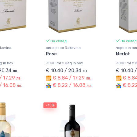
На склад
На склад
kovina
вино розе Rakovina
червено ви
Rose
Merlot
g in box
3000 ml с Bag in box
3000 ml с B
 20.34
€ 10.40 / 20.34
€ 10.40 
лв.
лв.
/ 17.29
€ 8.84 / 17.29
€ 8.84
лв.
лв.
/ 16.08
€ 8.22 / 16.08
€ 8.22
лв.
лв.
-15%