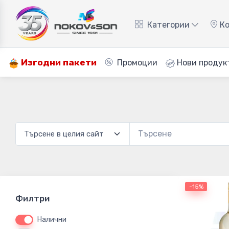
Категории
Ко
Изгодни пакети
Промоции
Нови продук
-15%
Филтри
Налични