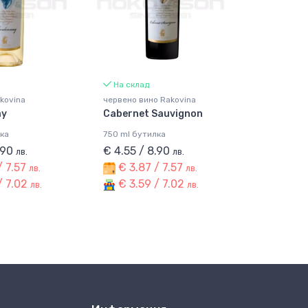
На склад
kovina
червено вино Rakovina
ay
Cabernet Sauvignon
ка
750 ml бутилка
.90
€ 4.55 / 8.90
лв.
лв.
/ 7.57
€ 3.87 / 7.57
лв.
лв.
/ 7.02
€ 3.59 / 7.02
лв.
лв.