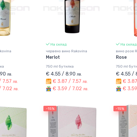
На склад
На склад
kovina
червено вино Rakovina
вино розе 
Merlot
Rose
ка
750 ml бутилка
750 ml бут
.90
€ 4.55 / 8.90
€ 4.55 /
лв.
лв.
/ 7.57
€ 3.87 / 7.57
€ 3.87
лв.
лв.
/ 7.02
€ 3.59 / 7.02
€ 3.59
лв.
лв.
-15%
-15%