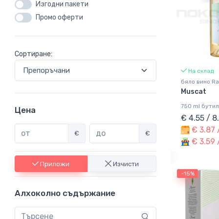
Изгодни пакети
Промо оферти
Сортиране:
На склад
бяло вино Ra
Muscat
750 ml бутил
Цена
€ 4.55 / 8
€ 3.87 
€
€
€ 3.59 
Приложи
Изчисти
-15%
Алхоколно съдържание