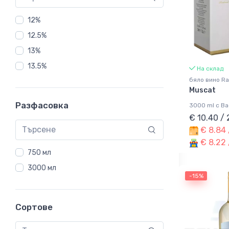
12%
12.5%
13%
13.5%
На склад
бяло вино Ra
Muscat
Разфасовка
3000 ml с Ba
€ 10.40 /
€ 8.84 
€ 8.22 
750 мл
3000 мл
-15%
Сортове