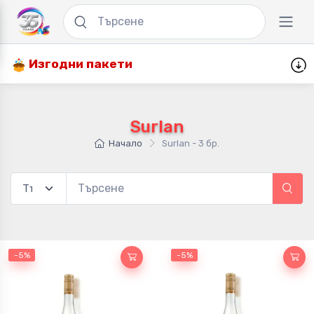
Изгодни пакети
Surlan
Начало
Surlan - 3 бр.
-5%
-5%