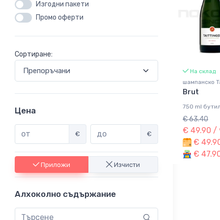
Изгодни пакети
Промо оферти
Сортиране:
На склад
шампанско Ta
Brut
750 ml бутил
Цена
€ 63.40
€ 49.90 /
€
€
€ 49.90
€ 47.90
Приложи
Изчисти
Алхоколно съдържание