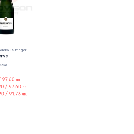
нско Taittinger
erve
илка
/ 97.60
лв.
90 / 97.60
лв.
0 / 91.73
лв.