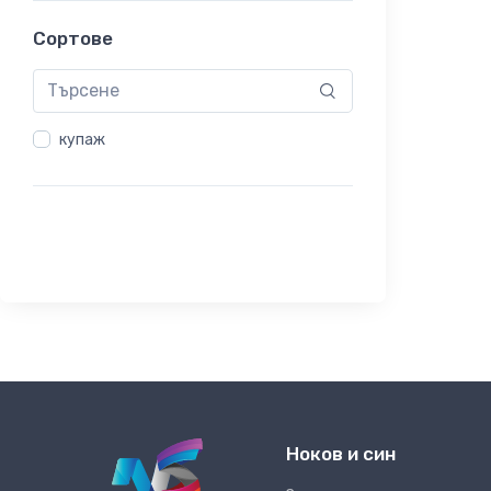
Сортове
купаж
Ноков и син