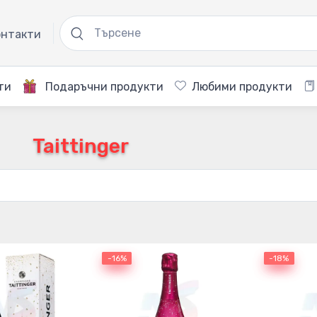
нтакти
ти
Подаръчни продукти
Любими продукти
Taittinger
-16%
-16%
-18%
-18%