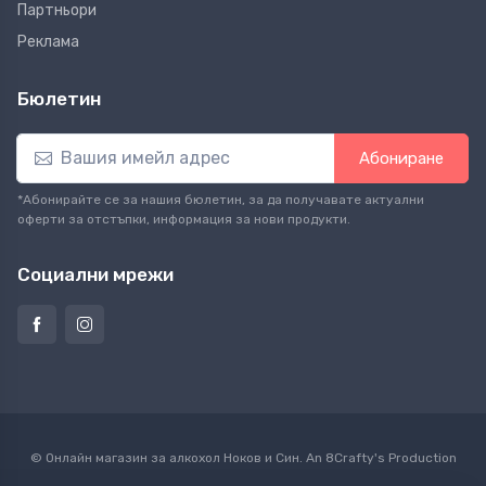
Партньори
Реклама
Бюлетин
Абониране
*Абонирайте се за нашия бюлетин, за да получавате актуални
оферти за отстъпки, информация за нови продукти.
Социални мрежи
© Онлайн магазин за алкохол Ноков и Син. An
8Crafty
's Production