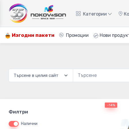
Категории
Ко
Изгодни пакети
Промоции
Нови продук
-14%
Филтри
Налични