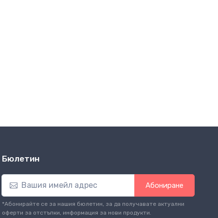
Бюлетин
Абониране
*Абонирайте се за нашия бюлетин, за да получавате актуални
оферти за отстъпки, информация за нови продукти.