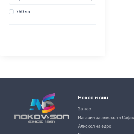
750 мл
Ноков и син
За нас
Магазин за алкохол в Софи
Алкохол на едро