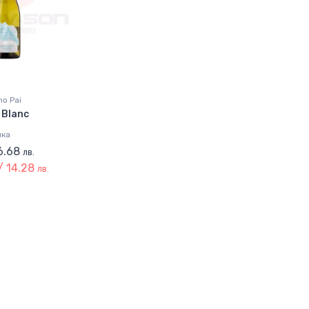
no Pai
 Blanc
лка
16.68
лв.
/ 14.28
лв.