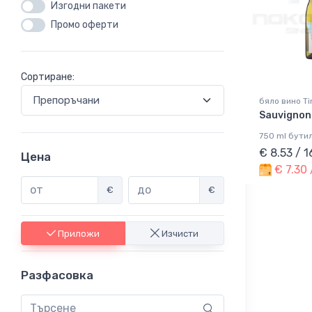
Изгодни пакети
Промо оферти
Сортиране:
бяло вино Ti
Sauvignon
750 ml бути
€ 8.53 / 
Цена
€ 7.30 
€
€
Приложи
Изчисти
Разфасовка