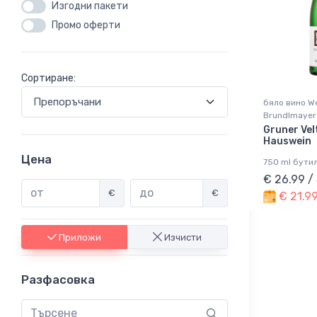
Изгодни пакети
Промо оферти
Сортиране:
бяло вино W
Brundlmayer
Gruner Vel
Hauswein
Цена
750 ml бути
€ 26.99 /
€
€
€ 21.99
Приложи
Изчисти
Разфасовка