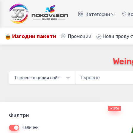
Категории
Ко
Изгодни пакети
Промоции
Нови продук
Wein
-19%
Филтри
Налични