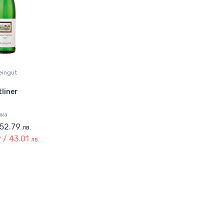
eingut
tliner
лка
 52.79
лв.
 / 43.01
лв.