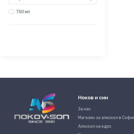
750 мл
Ноков и син
За нас
Магазин за алкохол в Софи
Алкохол на едро