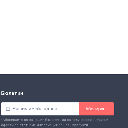
Бюлетин
Абониране
*Абонирайте се за нашия бюлетин, за да получавате актуални
оферти за отстъпки, информация за нови продукти.