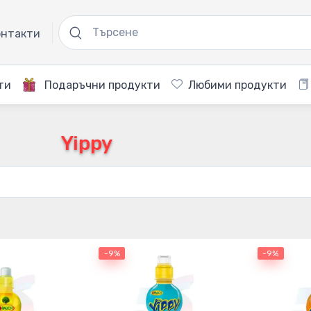
нтакти
ти
Подаръчни продукти
Любими продукти
Yippy
-9%
-9%