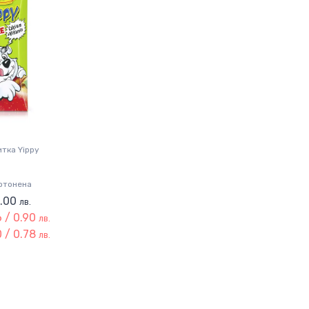
итка Yippy
артонена
1.00
лв.
 / 0.90
лв.
 / 0.78
лв.