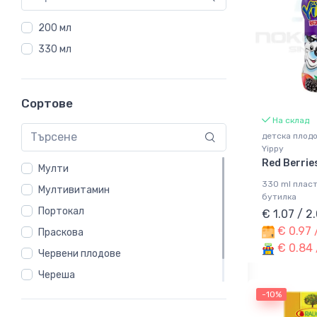
200 мл
330 мл
Сортове
На склад
детска плод
Yippy
Red Berrie
Мулти
330 ml плас
Мултивитамин
бутилка
Портокал
€ 1.07 / 2
€ 0.97 
Праскова
€ 0.84 
Червени плодове
Череша
-10%
Ябълка