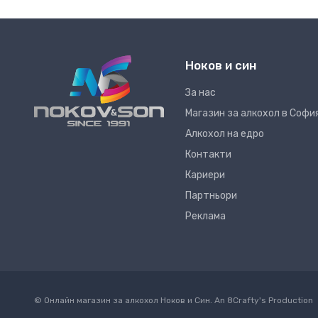
Ноков и син
За нас
Магазин за алкохол в Софи
Алкохол на едро
Контакти
Кариери
Партньори
Реклама
© Онлайн магазин за алкохол Ноков и Син. An
8Crafty
's Production