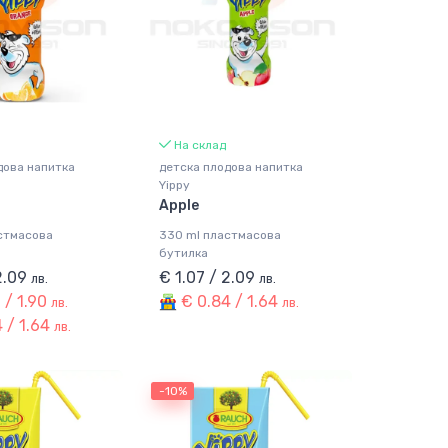
На склад
дова напитка
детска плодова напитка
Yippy
Apple
стмасова
330 ml пластмасова
бутилка
 2.09
€ 1.07 / 2.09
лв.
лв.
 / 1.90
€ 0.84 / 1.64
лв.
лв.
 / 1.64
лв.
-10%