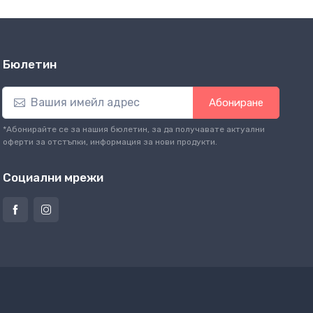
Бюлетин
Абониране
*Абонирайте се за нашия бюлетин, за да получавате актуални
оферти за отстъпки, информация за нови продукти.
Социални мрежи