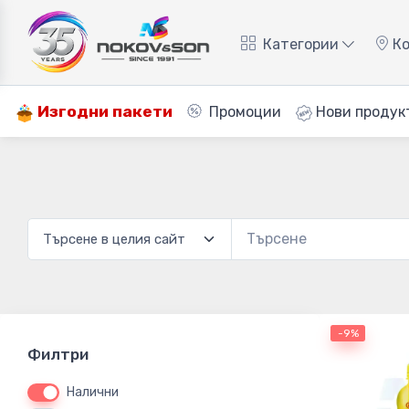
Категории
Ко
Изгодни пакети
Промоции
Нови продук
-9%
Филтри
Налични