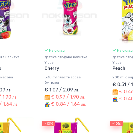
На склад
На склад
ова напитка
детска плодова напитка
детска пло
Yippy
Yippy
s
Cherry
Peach
тмасова
330 ml пластмасова
200 ml с к
бутилка
€ 0.51 / 
.09
€ 1.07 / 2.09
лв.
лв.
€ 0.46
/ 1.90
€ 0.97 / 1.90
лв.
лв.
€ 0.40
/ 1.64
€ 0.84 / 1.64
лв.
лв.
-10%
-10%