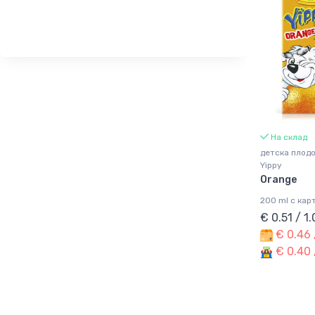
На склад
детска плод
Yippy
Orange
200 ml с кар
€ 0.51 / 1
€ 0.46 
€ 0.40 