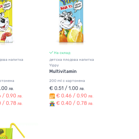
На склад
дова напитка
детска плодова напитка
Yippy
Multivitamin
артонена
200 ml с картонена
1.00
€ 0.51 / 1.00
лв.
лв.
 / 0.90
€ 0.46 / 0.90
лв.
лв.
 / 0.78
€ 0.40 / 0.78
лв.
лв.