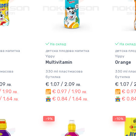
На склад
На склад
ова напитка
детска плодова напитка
детска пло
Yippy
Yippy
Multivitamin
Orange
тмасова
330 ml пластмасова
330 ml пла
бутилка
бутилка
.09
€ 1.07 / 2.09
€ 1.07 /
лв.
лв.
/ 1.90
€ 0.97 / 1.90
€ 0.97
лв.
лв.
/ 1.64
€ 0.84 / 1.64
€ 0.84
лв.
лв.
-9%
-10%