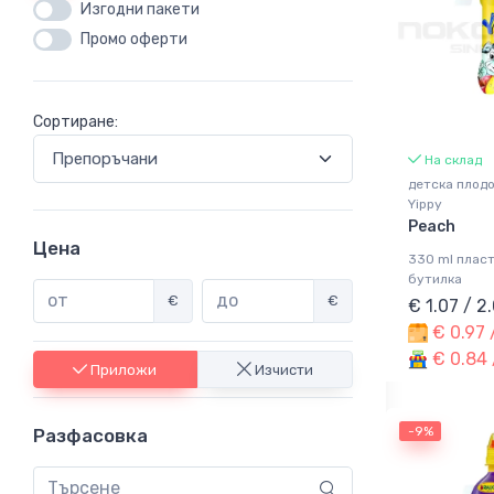
Изгодни пакети
Промо оферти
Сортиране:
На склад
детска плод
Yippy
Peach
Цена
330 ml плас
бутилка
€
€
€ 1.07 / 2
€ 0.97 
€ 0.84 
Приложи
Изчисти
-9%
Разфасовка