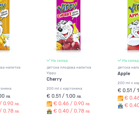
На склад
На склад
ова напитка
детска плодова напитка
детска нап
Yippy
Apple
Cherry
200 ml с к
тонена
200 ml с картонена
€ 0.51 / 
.00
€ 0.51 / 1.00
лв.
лв.
€ 0.46
/ 0.90
€ 0.46 / 0.90
лв.
лв.
€ 0.40
/ 0.78
€ 0.40 / 0.78
лв.
лв.