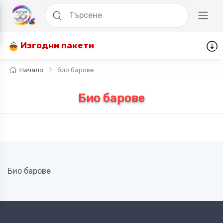
Изгодни пакети
Начало
био барове
Био барове
Био барове