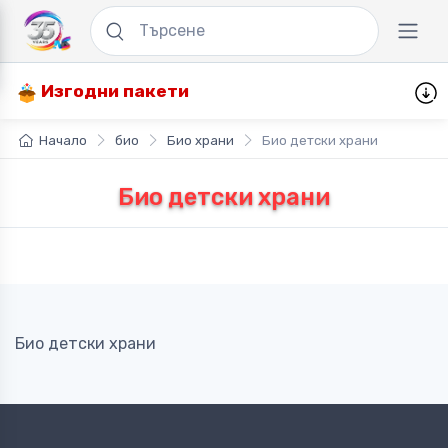
Изгодни пакети
Начало
био
Био храни
Био детски храни
Био детски храни
Био детски храни