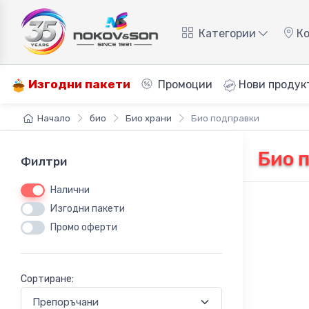
Категории
Ко
Изгодни пакети
Промоции
Нови продук
Начало
био
Био храни
Био подправки
Био 
Филтри
Налични
Изгодни пакети
Промо оферти
Сортиране: