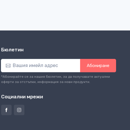
Бюлетин
Абониране
*Абонирайте се за нашия бюлетин, за да получавате актуални
оферти за отстъпки, информация за нови продукти.
Социални мрежи