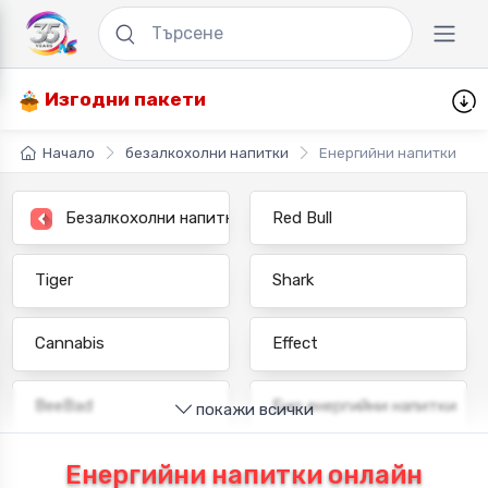
Изгодни пакети
Начало
безалкохолни напитки
Енергийни напитки
Безалкохолни напитки
Red Bull
Tiger
Shark
Cannabis
Effect
BeeBad
Био енергийни напитки
покажи всички
Енергийни напитки онлайн