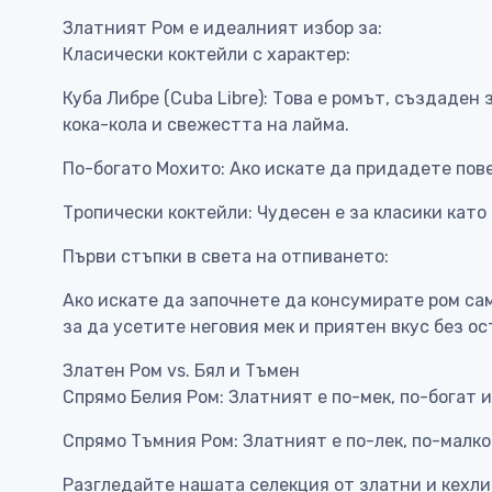
Златният Ром е идеалният избор за:
Класически коктейли с характер:
Куба Либре (Cuba Libre): Това е ромът, създаден
кока-кола и свежестта на лайма.
По-богато Мохито: Ако искате да придадете пов
Тропически коктейли: Чудесен е за класики като 
Първи стъпки в света на отпиването:
Ако искате да започнете да консумирате ром сам
за да усетите неговия мек и приятен вкус без о
Златен Ром vs. Бял и Тъмен
Спрямо Белия Ром: Златният е по-мек, по-богат и
Спрямо Тъмния Ром: Златният е по-лек, по-малко
Разгледайте нашата селекция от златни и кехли