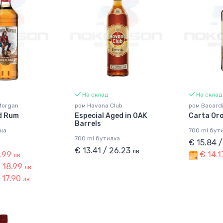
На склад
На склад
Morgan
ром Havana Club
ром Bacard
d Rum
Especial Aged in OAK
Carta Or
Barrels
ка
700 ml бут
700 ml бутилка
€ 15.84 
€ 13.41 / 26.23
лв.
8.99
€ 14.1
лв.
/ 18.99
лв.
/ 17.90
лв.