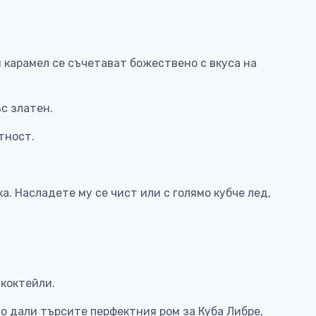
и карамел се съчетават божествено с вкуса на
с златен.
тност.
. Насладете му се чист или с голямо кубче лед,
 коктейли.
о дали търсите перфектния ром за Куба Либре,