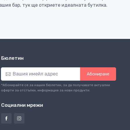
вашия бар, тук ще откриете идеалната бутилка.
Бюлетин
Абониране
*Абонирайте се за нашия бюлетин, за да получавате актуални
оферти за отстъпки, информация за нови продукти.
Социални мрежи