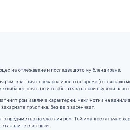
роцес на отлежаване и последващото му блендиране.
ия ром, златният прекарва известно време (от няколко м
ехлибарен цвят, но и го обогатява с нови вкусови пласт
латният ром извлича характерни, меки нотки на ванилия,
захарната тръстика, без да я засенчват.
о предимство на златния ром. Той има достатъчно характ
останалите съставки.