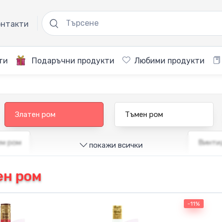
нтакти
ти
Подаръчни продукти
Любими продукти
Златен ром
Тъмен ром
ум ром
Винти
покажи всички
ен ром
-11%