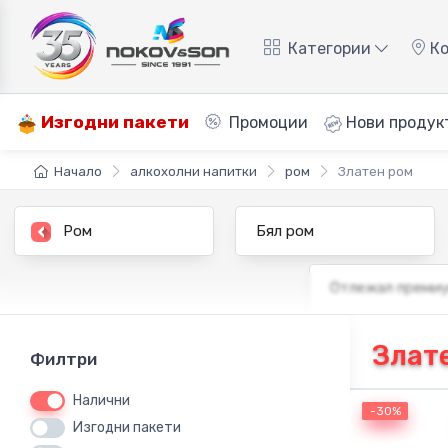
Категории
Ко
Изгодни пакети
Промоции
Нови продук
Начало
алкохолни напитки
ром
Златен ром
Ром
Бял ром
Отлежал преми
Злат
Филтри
Налични
-30%
-30%
Изгодни пакети