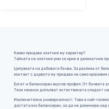
Какво придава златния му характер?
Тайната на златния ром се крие в деликатния п
Целувката на дъбовата бъчва: За разлика от бел
контакт с дървото му придава не само красивия к
Богат и балансиран вкусов профил: От бъчвата з
Тези нюанси допълват естествената сладост на 
Изключителна универсалност: Това е най-голямот
достатъчно балансиран, за да не доминира над 