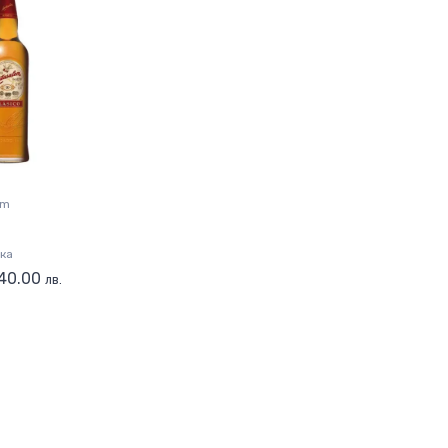
em
ка
 40.00
лв.