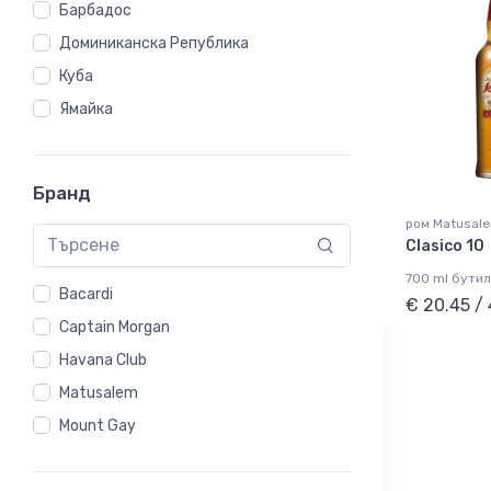
Барбадос
Доминиканска Република
Куба
Ямайка
Бранд
ром Matusal
Clasico 10
700 ml бутил
Bacardi
€ 20.45 /
Captain Morgan
Havana Club
Matusalem
Mount Gay