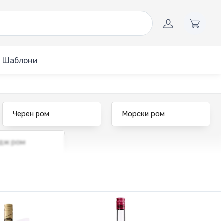
Шаблони
Черен ром
Морски ром
дж ром