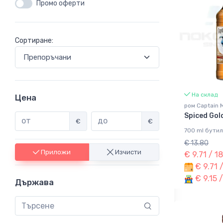
Промо оферти
Сортиране:
На склад
Цена
ром Captain 
Spiced Gol
€
€
700 ml бутил
€ 13.80
Приложи
Изчисти
€ 9.71 / 1
€ 9.71 
€ 9.15 
Държава