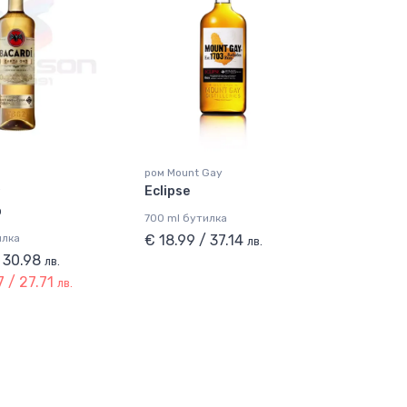
ром Mount Gay
Eclipse
i
o
700 ml бутилка
илка
€ 18.99 / 37.14
лв.
/ 30.98
лв.
7 / 27.71
лв.