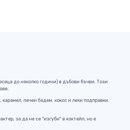
есеца до няколко години) в дъбови бъчви. Този
ове.
 карамел, печен бадем, кокос и леки подправки.
ер, за да не се "изгуби" в коктейл, но е