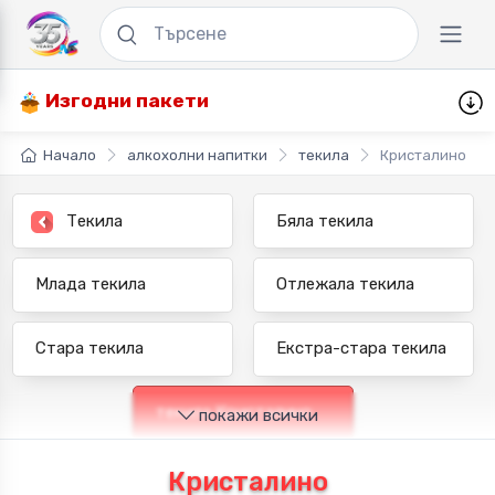
Изгодни пакети
Начало
алкохолни напитки
текила
Кристалино
Текила
Бяла текила
Млада текила
Отлежала текила
Стара текила
Екстра-стара текила
текила Кристалино
покажи всички
Кристалино